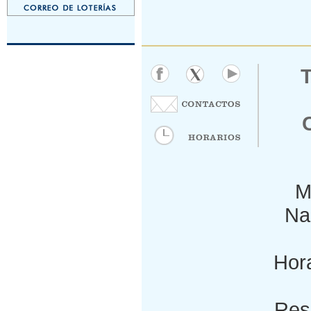
M
Nac
Hora
Res