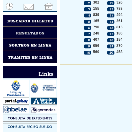
302
326
155
788
839
494
165
361
790
813
248
180
407
184
056
270
560
458