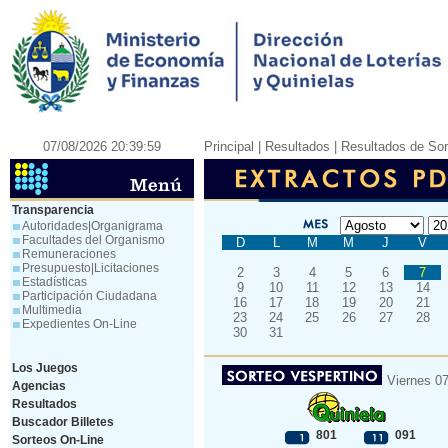
07/08/2026 20:39:59
Principal
| Resultados |
Resultados de Sor
Transparencia
Autoridades|Organigrama
Facultades del Organismo
D
L
M
M
J
V
Remuneraciones
Presupuesto|Licitaciones
2
3
4
5
6
7
Estadísticas
9
10
11
12
13
14
Participación Ciudadana
16
17
18
19
20
21
Multimedia
23
24
25
26
27
28
Expedientes On-Line
30
31
Los Juegos
Viernes 0
Agencias
Resultados
Buscador Billetes
801
091
Sorteos On-Line