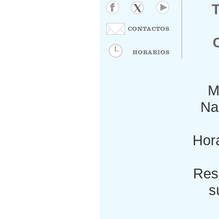
M
Nac
Hora
Res
s