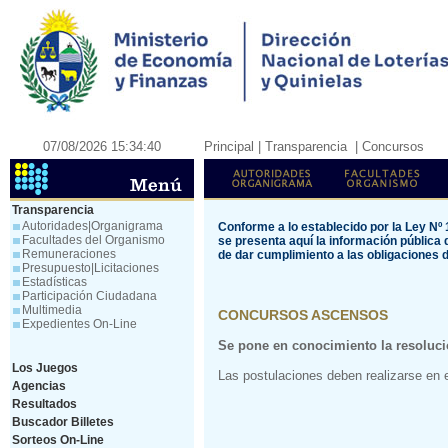
07/08/2026 15:34:40
Principal
| Transparencia
| Concursos
Transparencia
Autoridades|Organigrama
Conforme a lo establecido por la Ley Nº 
Facultades del Organismo
se presenta aquí la información públ
Remuneraciones
de dar cumplimiento a las obligaciones d
Presupuesto|Licitaciones
Estadísticas
Participación Ciudadana
Multimedia
CONCURSOS ASCENSOS
Expedientes On-Line
Se pone en conocimiento la resoluci
Los Juegos
Las postulaciones deben realizarse en e
Agencias
Resultados
Buscador Billetes
Sorteos On-Line