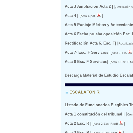
Acta 3 Ampliación Acta 2 |
[
Ampliación A
Acta 4 |
[
]
Acta 4 pdf.
Acta 5 Puntaje Méritos y Antecedente
Acta 6 Fecha prueba oposición Esc. 
Rectificación Acta 6. Esc. F|
[
Rectificaci
Acta 7- Esc. F Servicios|
[
Acta 7 pdf.
Acta 8 Esc. F Servicios|
[
Acta 8 Esc. F Se
Descarga Material de Estudio Escalaf
ESCALAFÓN R
Listado de Funcionarios Elegibles T
Acta 1 constitución del tribunal |
[
Cons
Acta 2 Esc. R |
[
]
Acta 2 Esc. R.pdf
Acta 3 Esc. R |
[
]
Acta 3 Esc R.pdf