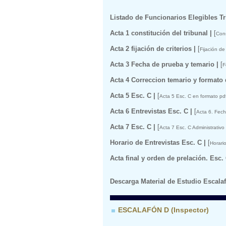
Listado de Funcionarios Elegibles T
Acta 1 constitución del tribunal |
[
Cons
Acta 2 fijación de criterios |
[
Fijación de
Acta 3 Fecha de prueba y temario |
[
F
Acta 4 Correccion temario y formato 
Acta 5 Esc. C |
[
Acta 5 Esc. C en formato pd
Acta 6 Entrevistas Esc. C |
[
Acta 6. Fech
Acta 7 Esc. C |
[
Acta 7 Esc. C Administrativo
Horario de Entrevistas Esc. C |
[
Horari
Acta final y orden de prelación. Esc.
Descarga Material de Estudio Escalaf
ESCALAFÓN D (Inspector)