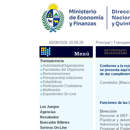
06/08/2026 20:09:29
Principal
| Transpar
Transparencia
Autoridades|Organigrama
Conforme a lo esta
Facultades del Organismo
se presenta aquí
Remuneraciones
de dar cumplimient
Presupuesto|Licitaciones
Estadísticas
Cometidos
|Marco
Participación Ciudadana
Multimedia
Expedientes On-Line
Funciones de las
Los Juegos
Dirección
Agencias
Asesorar al MEF e
Resultados
Planificar y deter
Buscador Billetes
Administrar la eje
Sorteos On-Line
Proponer al Poder