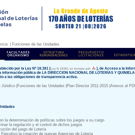
encia
| Funciones de las Unidades
blecido por la Ley Nº 18.381 [
], de Acceso a la Info
Ley N 18381 en formato pdf.
 la información pública de LA DIRECCION NACIONAL DE LOTERÍAS Y QUINIELAS
o a las obligaciones de transparencia activa.
 Júridico
|Funciones de las Unidades
|Plan Director 2011-2015
|Anexos al PD
 Unidades
n la determinación de políticas sobre los juegos a su cargo
minar la regulación y el control de dichos juegos
cución del juego de Lotería
 Ejecutivo la creación de nuevas Agencias de Lotería