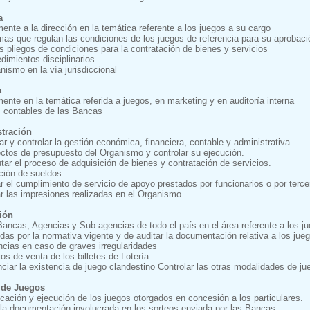
a
ente a la dirección en la temática referente a los juegos a su cargo
mas que regulan las condiciones de los juegos de referencia para su aprobac
s pliegos de condiciones para la contratación de bienes y servicios
dimientos disciplinarios
nismo en la vía jurisdiccional
a
ente en la temática referida a juegos, en marketing y en auditoría interna
s contables de las Bancas
stración
nar y controlar la gestión económica, financiera, contable y administrativa.
ectos de presupuesto del Organismo y controlar su ejecución.
tar el proceso de adquisición de bienes y contratación de servicios.
ación de sueldos.
r el cumplimiento de servicio de apoyo prestados por funcionarios o por tercero
ar las impresiones realizadas en el Organismo.
ión
ancas, Agencias y Sub agencias de todo el país en el área referente a los jueg
das por la normativa vigente y de auditar la documentación relativa a los jue
encias en caso de graves irregularidades
ios de venta de los billetes de Lotería.
ciar la existencia de juego clandestino Controlar las otras modalidades de juego
 de Juegos
ficación y ejecución de los juegos otorgados en concesión a los particulares.
ar la documentación involucrada en los sorteos enviada por las Bancas.