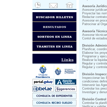
Asesoría Jurídic
Asesorar jurídicam
Proyectar las nor
Redactar contrato
Asesorar en proce
Patrocinar al Orga
Asesoría Técnic
Asesorar técnicam
Contol de estado
División Admini
Planificar, coordi
Elaborar los proy
Programar y ejecu
Realizar la liquid
Regular y controla
Regular y control
División Inspecc
Inspeccionar las B
condiciones defini
Intervenir las Ag
Controlar los prec
Investigar y denun
División Control
Controlar la plani
Verificar y valid