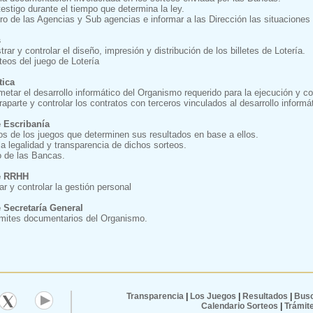
testigo durante el tiempo que determina la ley.
tro de las Agencias y Sub agencias e informar a las Dirección las situacion
s
trar y controlar el diseño, impresión y distribución de los billetes de Lotería.
teos del juego de Lotería
tica
umetar el desarrollo informático del Organismo requerido para la ejecución y co
aparte y controlar los contratos con terceros vinculados al desarrollo inform
 Escribanía
eos de los juegos que determinen sus resultados en base a ellos.
la legalidad y transparencia de dichos sorteos.
io de las Bancas.
e RRHH
nar y controlar la gestión personal
 Secretaría General
ámites documentarios del Organismo.
Transparencia
|
Los Juegos
|
Resultados
|
Busc
Calendario Sorteos
|
Trámit