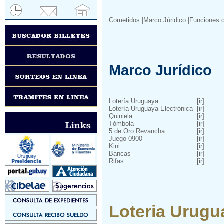
Cometidos
|Marco Júridico
|Funciones d
Marco Jurídico
Lotería Uruguaya
[ir]
Lotería Uruguaya Electrónica
[ir]
Quiniela
[ir]
Tómbola
[ir]
5 de Oro Revancha
[ir]
Juego 0900
[ir]
Kini
[ir]
Bancas
[ir]
Rifas
[ir]
Loteria Urugu