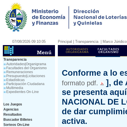
07/08/2026 09:10:05
Principal
| Transparencia
| Marco Júridico
Transparencia
Autoridades|Organigrama
Facultades del Organismo
Conforme a lo es
Remuneraciones
Presupuesto|Licitaciones
], de
Estadísticas
formato pdf.
Participación Ciudadana
Multimedia
se presenta aqu
Expedientes On-Line
NACIONAL DE LO
Los Juegos
de dar cumplimie
Agencias
Resultados
activa.
Buscador Billetes
Sorteos On-Line