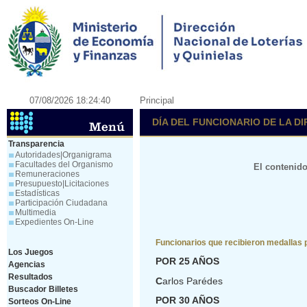
07/08/2026 18:24:40
Principal
DÍA DEL FUNCIONARIO DE LA D
Transparencia
Autoridades|Organigrama
Facultades del Organismo
El contenido
Remuneraciones
Presupuesto|Licitaciones
Estadísticas
Participación Ciudadana
Multimedia
Expedientes On-Line
Funcionarios que recibieron medallas p
Los Juegos
POR 25 AÑOS
Agencias
Resultados
C
arlos Parédes
Buscador Billetes
POR 30 AÑOS
Sorteos On-Line