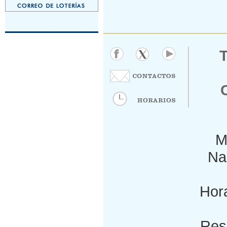
M
Nac
Hora
Res