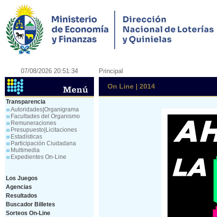
07/08/2026 20:51:34
Principal
On Line | 2014
Transparencia
Autoridades|Organigrama
Facultades del Organismo
Remuneraciones
Presupuesto|Licitaciones
Estadísticas
Participación Ciudadana
Multimedia
Expedientes On-Line
Los Juegos
Agencias
Resultados
Buscador Billetes
Sorteos On-Line