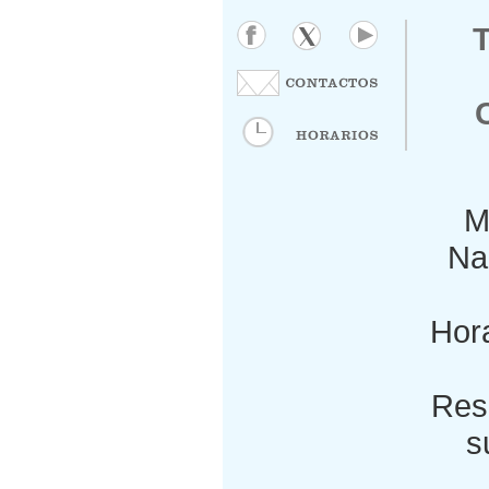
M
Nac
Hora
Res
s