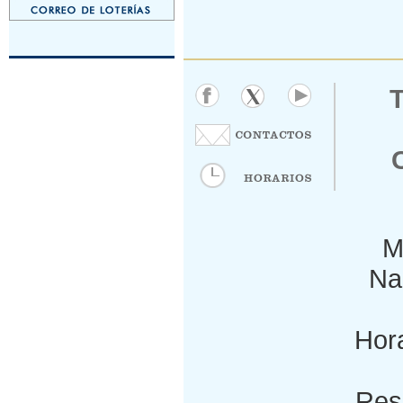
M
Nac
Hora
Res