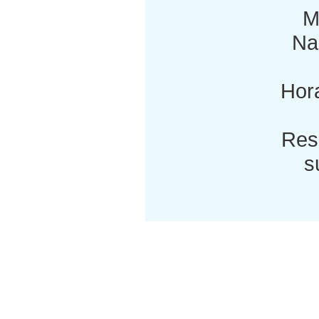
M
Nac
Hora
Res
s