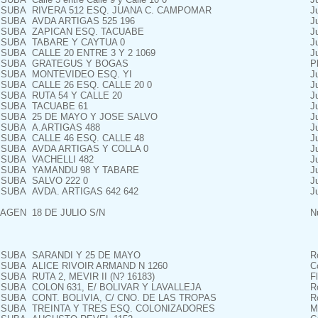
SUBA
RIVERA 512 ESQ. JUANA C. CAMPOMAR
J
SUBA
AVDA ARTIGAS 525 196
J
SUBA
ZAPICAN ESQ. TACUABE
J
SUBA
TABARE Y CAYTUA 0
J
SUBA
CALLE 20 ENTRE 3 Y 2 1069
J
SUBA
GRATEGUS Y BOGAS
P
SUBA
MONTEVIDEO ESQ. YI
J
SUBA
CALLE 26 ESQ. CALLE 20 0
J
SUBA
RUTA 54 Y CALLE 20
J
SUBA
TACUABE 61
J
SUBA
25 DE MAYO Y JOSE SALVO
J
SUBA
A.ARTIGAS 488
J
SUBA
CALLE 46 ESQ. CALLE 48
J
SUBA
AVDA ARTIGAS Y COLLA 0
J
SUBA
VACHELLI 482
J
SUBA
YAMANDU 98 Y TABARE
J
SUBA
SALVO 222 0
J
SUBA
AVDA. ARTIGAS 642 642
J
AGEN
18 DE JULIO S/N
N
SUBA
SARANDI Y 25 DE MAYO
R
SUBA
ALICE RIVOIR ARMAND N 1260
C
SUBA
RUTA 2, MEVIR II (N? 16183)
F
SUBA
COLON 631, E/ BOLIVAR Y LAVALLEJA
R
SUBA
CONT. BOLIVIA, C/ CNO. DE LAS TROPAS
R
SUBA
TREINTA Y TRES ESQ. COLONIZADORES
M