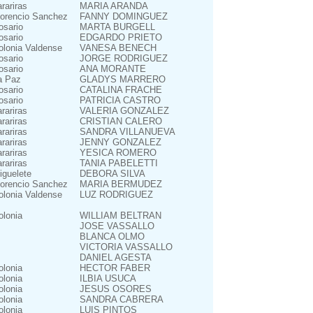
arariras
MARIA ARANDA
lorencio Sanchez
FANNY DOMINGUEZ
osario
MARTA BURGELL
osario
EDGARDO PRIETO
olonia Valdense
VANESA BENECH
osario
JORGE RODRIGUEZ
osario
ANA MORANTE
a Paz
GLADYS MARRERO
osario
CATALINA FRACHE
osario
PATRICIA CASTRO
arariras
VALERIA GONZALEZ
arariras
CRISTIAN CALERO
arariras
SANDRA VILLANUEVA
arariras
JENNY GONZALEZ
arariras
YESICA ROMERO
arariras
TANIA PABELETTI
iguelete
DEBORA SILVA
lorencio Sanchez
MARIA BERMUDEZ
olonia Valdense
LUZ RODRIGUEZ
olonia
WILLIAM BELTRAN
JOSE VASSALLO
BLANCA OLMO
VICTORIA VASSALLO
DANIEL AGESTA
olonia
HECTOR FABER
olonia
ILBIA USUCA
olonia
JESUS OSORES
olonia
SANDRA CABRERA
olonia
LUIS PINTOS