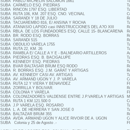
SUBA
PABLO MICHELIN SALOMON 1661
T
SUBA
CARMELO ESQ. PIEDRAS
T
SUBA
RINCON 1797 ESQ. LIBERTAD
T
SUBA
RUTA 106, KM. 207 ESQ. CNO. VECINAL
C
SUBA
SARANDI Y 18 DE JULIO
R
SUBA
TACUAREMBO 816, E/ ANSINA Y ROCHA
T
SUBA
ATANASIO LAPIDO casi INNSTRUCCIONES DEL A?O XIII
R
SUBA
RBLA. DE LOS FUNDADORES ESQ. CALLE 15- BLANCARENA
R
SUBA
BR. RODO ESQ. BORRAS
R
SUBA
SARANDI 515
R
SUBA
OBDULIO VARELA 1755
T
SUBA
RUTA 22, KM. 26
T
SUBA
RAMBLA E/ CALLE A Y E - BALNEARIO ARTILLEROS
Ar
SUBA
PIEDRAS ESQ. B. BACIGALUPE
T
SUBA
KENNEDY ESQ. PIEDRAS
T
SUBA
BVAR BALTASAR BRUM ESQ RODO
R
SUBA
R. BORRAS ESQ. J.M. GARAT Y ARTIGAS
R
SUBA
AV. KENNEDY CASI AV. ARTIGAS
T
SUBA
AV. ARMAND UGON Y J. P. VARELA
C
SUBA
RUTA 12 Y VIERA Y BENAVIDEZ
F
SUBA
ZORRILLA Y BOLIVAR.
R
SUBA
COLONIA Y VARELA
F
SUBA
COLONIZADORES VALDENSE ENTRE J.P.VARELA Y ARTIGAS
M
SUBA
RUTA 1 KM.121.500 0
C
SUBA
J.P VARELA ESQ. ROSARIO
T
SUBA
L. A. DE HERRERA Y SAN JOSE 0
T
SUBA
BALTAZAR BRUM 355
R
SUBA
AVDA. ARMAND UGON Y ALICE RIVOIR DE A. UGON
C
SUBA
Colonia y 25 de Agosto .-
F