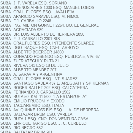
SUBA
J. P. VARELA ESQ. SORIANO
C
SUBA
BUENOS AIRES 1000 ESQ. MANUEL LOBOS
C
SUBA
GRAL. FLORES ESQ. LAVALLEJA
C
SUBA
APARICIO SARAVIA ESQ. M. NIMOL
C
SUBA
F.J. CARBALLO 2248
C
SUBA
ING. MILTON GONNET 2264, BO. EL GENERAL
C
SUBA
AGRACIADA 939
C
SUBA
DR. LUIS ALBERTO DE HERRERA 1850
C
SUBA
F. J. CARBALLO 2301 BIS
C
SUBA
GRAL.FLORES ESQ. INTENDENTE SUAREZ
C
SUBA
DGO. BAQUE ESQ. CNEL. ARROYO
C
SUBA
ALBERTO BOERGER 14860
E
SUBA
CONRADO ROSENDO ESQ. PUBLICA 5, VIV. 67
C
SUBA
ZUFRIATEGUI Y RUTA 21
C
SUBA
RIVERA 141 ESQ 18 DE JULIO
C
SUBA
ALBERTO MENDEZ 207
C
SUBA
A. SARAVIA Y ARGENTINA
C
SUBA
GRAL. FLORES ESQ. INT. SUAREZ
C
SUBA
SANTIAGO GADEA 437 E/ AREGUATI Y SPIKERMAN
C
SUBA
ROGER BALLET 202 ESQ. CALCATERRA
C
SUBA
FERNANDO J. CARBALLO 1502
C
SUBA
RUTA 50, KM. 11.500, "LA ESTANZUELA"
E
SUBA
EMILIO FRUGONI Y EXODO
C
SUBA
TACUAREMBO ESQ. ITALIA
C
SUBA
AV. QUINKE 1955 BIS ESQ. L. A. DE HERRERA
C
SUBA
BALTAZAR BRUM ESQ. VARELA
C
SUBA
RUTA 1 ESQ. CNO. DON VENTURA CASAL
R
SUBA
ENRIQUE TARIGO ESQ. J. C. CURBELO
C
SUBA
RIO NEGRO 552
C
SUBA
BALTAZAR BRUM 911
C