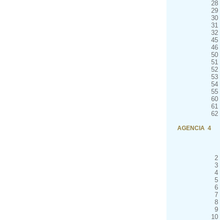
28
29
30
31
32
45
46
50
51
52
53
54
55
60
61
62
AGENCIA 4
2
3
4
5
6
7
8
9
10