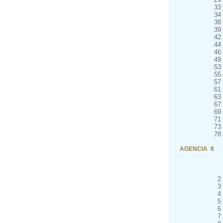
33
34
38
39
42
44
46
49
53
55
57
61
63
67
69
71
73
78
AGENCIA 8
2
3
4
5
6
7