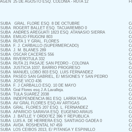
AGEN
25 DE AGOSTO ESQ. COLONIA - RUTA 12
F
SUBA
GRAL. FLORE ESQ. 8 DE OCTUBRE
C
SUBA
ROGERT BALLET ESQ. TACUAREMBO 0
C
SUBA
ANDRES AREGUATI 1823 ESQ. ATANASIO SIERRA
C
SUBA
EMILIO FRUGONI 803
C
SUBA
RUTA 1 Y GRAL. FLORES
C
SUBA
F. J. CARBALLO (SUPERMERCADO)
C
SUBA
J. M. BLANES 289
C
SUBA
OSCAR CACERES 556
C
SUBA
RIVEROTULA 332
C
SUBA
RUTA 21 PASAJE SAN PEDRO - COLONIA
S
SUBA
JUSTICIA 1037, BARRIO PROGRESO
C
SUBA
MANUEL LOBO 803 ESQ. LUIS FERNANDEZ
C
SUBA
PASEO SAN GABRIEL, E/ MISIONES Y SAN PEDRO
C
SUBA
JOSE VICO 436
C
SUBA
F. J CARBALLO ESQ. 10 DE MAYO
C
SUBA
Gral Flores esq J.A.Lavalleja.
C
SUBA
TULA SUAREZ 2038
C
SUBA
INDEPENDENCIA 861 ESQ. LARRA?AGA
C
SUBA
AV GRAL FLORES ESQ AV ARTIGAS
C
SUBA
GRAL. FLORES 207 ESQ. L. FERNANDEZ
C
SUBA
APARICIO SARAVIA ESQ. EUGENIO ARAUS
C
SUBA
J. BATLLE Y ORDO?EZ 396 Y REPUBLICA
C
SUBA
LUIS A. DE HERRERA ESQ. SANTIAGO GADEA 0
C
SUBA
AVDA. ROSHENTAL N? 459
C
SUBA
LOS CEIBOS 2013, E/ PITANGA Y ESPINILLO
C