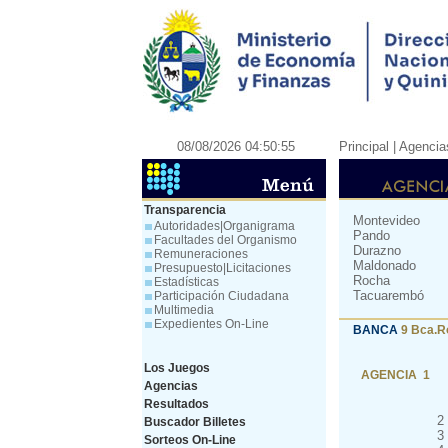
08/08/2026 04:50:55
Principal
| Agencia
Transparencia
Montevideo
Autoridades|Organigrama
Pando
Facultades del Organismo
Durazno
Remuneraciones
Maldonado
Presupuesto|Licitaciones
Rocha
Estadísticas
Tacuarembó
Participación Ciudadana
Multimedia
Expedientes On-Line
BANCA
9 Bca.R
Los Juegos
AGENCIA 1
Agencias
Resultados
2
Buscador Billetes
3
Sorteos On-Line