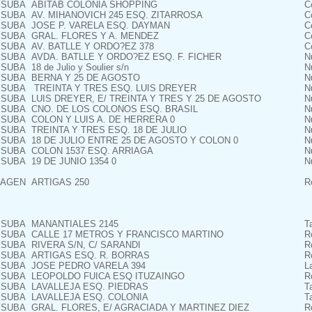
SUBA
ABITAB COLONIA SHOPPING
C
SUBA
AV. MIHANOVICH 245 ESQ. ZITARROSA
C
SUBA
JOSE P. VARELA ESQ. DAYMAN
C
SUBA
GRAL. FLORES Y A. MENDEZ
C
SUBA
AV. BATLLE Y ORDO?EZ 378
C
SUBA
AVDA. BATLLE Y ORDO?EZ ESQ. F. FICHER
N
SUBA
18 de Julio y Soulier s/n
N
SUBA
BERNA Y 25 DE AGOSTO
N
SUBA
TREINTA Y TRES ESQ. LUIS DREYER
N
SUBA
LUIS DREYER, E/ TREINTA Y TRES Y 25 DE AGOSTO
N
SUBA
CNO. DE LOS COLONOS ESQ. BRASIL
N
SUBA
COLON Y LUIS A. DE HERRERA 0
N
SUBA
TREINTA Y TRES ESQ. 18 DE JULIO
N
SUBA
18 DE JULIO ENTRE 25 DE AGOSTO Y COLON 0
N
SUBA
COLON 1537 ESQ. ARRIAGA
N
SUBA
19 DE JUNIO 1354 0
N
AGEN
ARTIGAS 250
R
SUBA
MANANTIALES 2145
T
SUBA
CALLE 17 METROS Y FRANCISCO MARTINO
R
SUBA
RIVERA S/N, C/ SARANDI
R
SUBA
ARTIGAS ESQ. R. BORRAS
R
SUBA
JOSE PEDRO VARELA 394
L
SUBA
LEOPOLDO FUICA ESQ ITUZAINGO
R
SUBA
LAVALLEJA ESQ. PIEDRAS
T
SUBA
LAVALLEJA ESQ. COLONIA
T
SUBA
GRAL. FLORES, E/ AGRACIADA Y MARTINEZ DIEZ
R