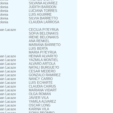
olonia
SILVANA ALVAREZ
olonia
JUDITH BARIDON
olonia
LUCIANA TORRES
olonia
LUIS AGUIRRE
olonia
SILVIA BARRETTO
olonia
CLAUDIA LARROSA
uan Lacaze
CECILIA PI?EYRUA
SOFIA BELONAKIS
IRENE BELONAKIS
ANA RENKEL
MARIANA BARRETO
LUIS BERTA
MARIA PI?EYRUA
uan Lacaze
HEINAR ALVARI?O
uan Lacaze
YAZMILA MONTIEL
uan Lacaze
ALVARO ARTOLA
uan Lacaze
NATALI BURGUE?O
uan Lacaze
CESAR MEDERO
uan Lacaze
GONZALO RAMIREZ
uan Lacaze
NANCY CARRO
uan Lacaze
LUIS ECHARTE
uan Lacaze
CLAUDIA CAIRUS
uan Lacaze
MARIANA VIDART
uan Lacaze
OLGA ROMAN
uan Lacaze
JAVIER VILA
uan Lacaze
YAMILA ALVAREZ
uan Lacaze
OSCAR LONG
uan Lacaze
KARINA VILA
uan Lacaze
SONIA PEOMBO