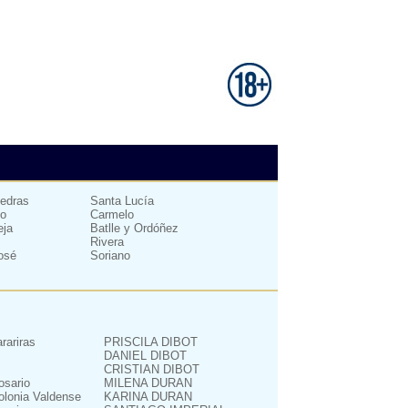
iedras
Santa Lucía
io
Carmelo
eja
Batlle y Ordóñez
Rivera
osé
Soriano
arariras
PRISCILA DIBOT
DANIEL DIBOT
CRISTIAN DIBOT
osario
MILENA DURAN
olonia Valdense
KARINA DURAN