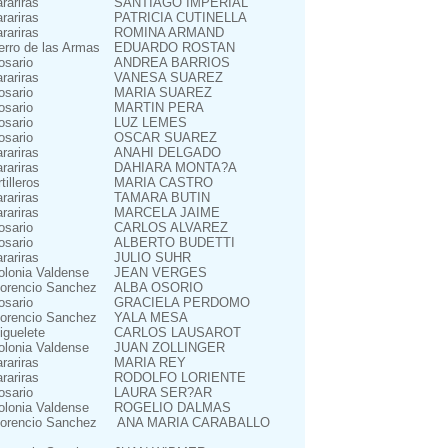
arariras
SANTIAGO IMPERIAL
arariras
PATRICIA CUTINELLA
arariras
ROMINA ARMAND
erro de las Armas
EDUARDO ROSTAN
osario
ANDREA BARRIOS
arariras
VANESA SUAREZ
osario
MARIA SUAREZ
osario
MARTIN PERA
osario
LUZ LEMES
osario
OSCAR SUAREZ
arariras
ANAHI DELGADO
arariras
DAHIARA MONTA?A
tilleros
MARIA CASTRO
arariras
TAMARA BUTIN
arariras
MARCELA JAIME
osario
CARLOS ALVAREZ
osario
ALBERTO BUDETTI
arariras
JULIO SUHR
olonia Valdense
JEAN VERGES
lorencio Sanchez
ALBA OSORIO
osario
GRACIELA PERDOMO
lorencio Sanchez
YALA MESA
iguelete
CARLOS LAUSAROT
olonia Valdense
JUAN ZOLLINGER
arariras
MARIA REY
arariras
RODOLFO LORIENTE
osario
LAURA SER?AR
olonia Valdense
ROGELIO DALMAS
lorencio Sanchez
ANA MARIA CARABALLO