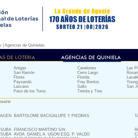
s |
Agencias de Quinielas
Artigas
Canelones
Las P
San Ramón
Cerro Largo
Rosar
Flores
Florida
Lavall
Paysandú
Fray Bentos
Young
Lascano
Salto
San J
Paso de los Toros
Treinta y Tres
osario
AGEN
BARTOLOME BACIGALUPE Y PIEDRAS
T
SUBA
FRANCISCO MARTINO S/N
R
SUBA
AVDA. DANIEL A. UGON ESQ. P. VALDO
C