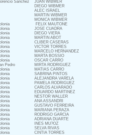
lorencio Sanchez
JUAN WIBMER
DIEGO WIBMER
ALEC ISRAEL
MARTIN WIBMER
MONICA WIBMER
olonia
FELIX MAUTONE
olonia
JOSE CUADRA
olonia
DIEGO VIERA
olonia
MARTIN ABOT
olonia
CLIBER CASERAS
olonia
VICTOR TORRES
olonia
MARCELO HERNANDEZ
olonia
MARTA BOSSIO
olonia
OSCAR CARRO
an Pedro
MIRTA RODRIGUEZ
olonia
MATIAS CARRO
olonia
SABRINA PINTOS
olonia
ALEJANDRA VARELA
olonia
PAMELA RODRIGUEZ
olonia
CARLOS ALVARADO
olonia
EDUARDO MARTINEZ
olonia
NESTOR WALLER
olonia
ANA ASSANDRI
olonia
GUSTAVO FERREIRA
olonia
MARIANA PERAZA
olonia
RODRIGO GARCIA
olonia
ADRIANA DUARTE
olonia
INES MU?OZ
olonia
SELVA RIVAS
olonia
CINTIA TORRES