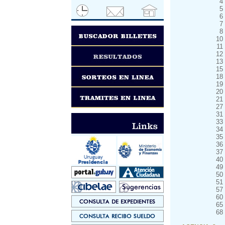
4
5
6
7
8
10
11
12
13
15
18
19
20
21
27
31
33
34
35
36
37
40
49
50
51
57
60
65
68