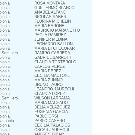
olonia
ROSA MONTA?A
olonia
GUILLERMO BLANCO
olonia
ANABEL ALFANO
olonia
NICOLAS RABER
olonia
FLORINA MICHELIN
olonia
MARIA BARONE
olonia
MAURICIO MARANETTO
olonia
PAOLA RAMIREZ
olonia
JENIFER MEDINA
olonia
LEONARDO BALLON
olonia
MARIA ETCHECOPAR
l Semillero
RAMIRO CABRERA
olonia
GABRIEL BARROTTI
olonia
CLAUDIA TORTEROLO
olonia
CARLOS PEREZ
olonia
MARIA PEREZ
olonia
CECILIA MAUTONE
olonia
MARIA ZUNINO
olonia
BRUNO LAURO
olonia
LEANDRO JAUREGUI
olonia
CLAUDIA LOPEZ
l Semillero
WILSON LARRAMA
olonia
MARIA MACHADO
olonia
DELIA VELAZQUEZ
olonia
EUGENIA GARCIA
olonia
PABLO ORSI
iachuelo
PABLO CASERO
olonia
CECILIA PALACIOS
olonia
OSCAR JAUREGUI
olonia
ANDRES DIBAR