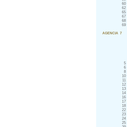
60
62
65
67
68
69
AGENCIA 7
5
6
8
10
11
12
13
14
16
17
18
22
23
24
25
29