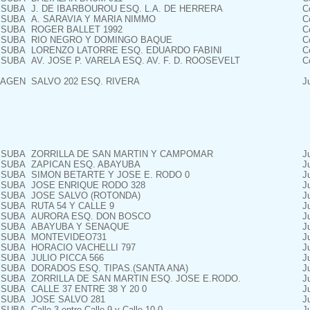
SUBA
J. DE IBARBOUROU ESQ. L.A. DE HERRERA
C
SUBA
A. SARAVIA Y MARIA NIMMO
C
SUBA
ROGER BALLET 1992
C
SUBA
RIO NEGRO Y DOMINGO BAQUE
C
SUBA
LORENZO LATORRE ESQ. EDUARDO FABINI
C
SUBA
AV. JOSE P. VARELA ESQ. AV. F. D. ROOSEVELT
C
AGEN
SALVO 202 ESQ. RIVERA
J
SUBA
ZORRILLA DE SAN MARTIN Y CAMPOMAR
J
SUBA
ZAPICAN ESQ. ABAYUBA
J
SUBA
SIMON BETARTE Y JOSE E. RODO 0
J
SUBA
JOSE ENRIQUE RODO 328
J
SUBA
JOSE SALVO (ROTONDA)
J
SUBA
RUTA 54 Y CALLE 9
J
SUBA
AURORA ESQ. DON BOSCO
J
SUBA
ABAYUBA Y SENAQUE
J
SUBA
MONTEVIDEO731
J
SUBA
HORACIO VACHELLI 797
J
SUBA
JULIO PICCA 566
J
SUBA
DORADOS ESQ. TIPAS.(SANTA ANA)
J
SUBA
ZORRILLA DE SAN MARTIN ESQ. JOSE E.RODO.
J
SUBA
CALLE 37 ENTRE 38 Y 20 0
J
SUBA
JOSE SALVO 281
J
SUBA
Calle 3 entre Calle 9 y Calle 10 0
J