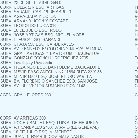
SUBA
23 DE SETIEMBRE S/N 0
T
CORR
COLLA S/N ESQ. ARTIGAS
F
SUBA
SARANDI CASI 19 DE ABRIL 0
R
SUBA
AGRACIADA Y COLON
R
SUBA
ARMAND UGON Y COSTABEL.
C
SUBA
LEOPOLDO FUICA 310
R
SUBA
18 DE JULIO ESQ. RODO
R
SUBA
JOSE ARTIGAS ESQ. MIGUEL MOREL
L
SUBA
L. FUICA ESQ. SARANDI
R
CORR
CHAJA 556 ESQ. CARDENALES
R
SUBA
AV. KENNEDY E/ COLONIA Y NUEVA PALMIRA
T
SUBA
GRAL. ARTIGAS Y BARTOLOME BACIGALUPE
T
SUBA
GONZALO "GONCHI" RODRIGUEZ 2705
T
SUBA
Lavalleja y Paysandu
T
SUBA
ITUZAINGO ESQ. BARTOLOME BACIGALUPE
T
SUBA
MEVIR PASO ANTOLIN N? 11864 RUTA 22 Y 83
T
SUBA
MEVIR 8509 ESQ. JOSE PEDRO VARELA
M
SUBA
BV. FLORENCIO SANCHEZ ESQ. SAN JOSE
F
SUBA
AV. DR. VICTOR ARMAND UGON 1142
C
AGEN
GRAL. FLORES 289
C
CORR
AV ARTIGAS 360
C
SUBA
ROGER BALLET ESQ. LUIS A. DE HERRERA
C
SUBA
F.J.CARBALLO 2450, BARRIO (EL GENERAL)
C
SUBA
18 DE JULIO ESQ. A. MENDEZ
C
SUBA
JUAN BERNARDI, COVIMALVINAS 90
C