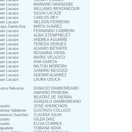
uan Lacaze
MARIANO ARANZABE
uan Lacaze
WILLIAMS BENTANCOUR
uan Lacaze
SILVIA LACAZE
uan Lacaze
CARLOS REY
uan Lacaze
NELSON FERREIRA
laya Santa Ana
MIRTA SUAREZ
uan Lacaze
FERNANDO CABRERA
uan Lacaze
ALBA STEMPHELET
uan Lacaze
ANDREA AGUIRRE
uan Lacaze
TERESA VERGES
uan Lacaze
ALVARO BETARTE
uan Lacaze
ROSANNA VIERA
uan Lacaze
MARIS VELAZCO
uan Lacaze
ANA GARCIA
uan Lacaze
MILTON MOREIRA
uan Lacaze
SANDRO BESOZZI
uan Lacaze
ADEMIR ALVAREZ
uan Lacaze
LAURA USUCA
ueva Helvecia
IGNACIO DAMBOREANO
AMPARO PEREIRA
BEATRIZ DE SIERRA
GONZALO DAMBOREANO
osario
JOSE AHUNCHAIN
olonia Valdense
GUSTAVO COLLAZO
lorencio Sanchez
CLAUDIA SILVA
osario
GILDA DIAZ
osario
ELISA CORREA
iguelete
YOBANA NOVA