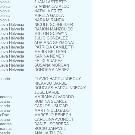
olonia
JUAN LASTRETO
olonia
GIANINA CATALDO
olonia
NATALIA FRITZ
olonia
MIRELA GADEA
olonia
NARA MIRANDA
ueva Helvecia
NICOLE SCHNEIDER
ueva Helvecia
RAMON MANZOLIDO
ueva Helvecia
MILTON SCHWYN
ueva Helvecia
JULIO GONZALEZ
ueva Helvecia
ADRIANA GEYMONAT
ueva Helvecia
PATRICIA CAMILETTI
ueva Helvecia
MERIS BELTRAN
ueva Helvecia
KARINA NEMER
ueva Helvecia
FELIX SUAREZ
ueva Helvecia
SUSANA MORGAN
ueva Helvecia
DONORA ALVAREZ
osario
FLAVIO HARGUINDEGUY
RICARDO BARBE
DOUGLAS HARGUINDEGUY
JOSE BARBE
arariras
MARIANA ALVARADO
osario
ROMINA SUAREZ
osario
CARLOS USUCAR
osario
MARTIN DELGADO
a Paz
MARCELO BENECH
osario
CAROLINA AVONDET
arariras
DANIEL SOBRERA
arariras
ROCIO JANAVEL
osario
ANALIA TULON