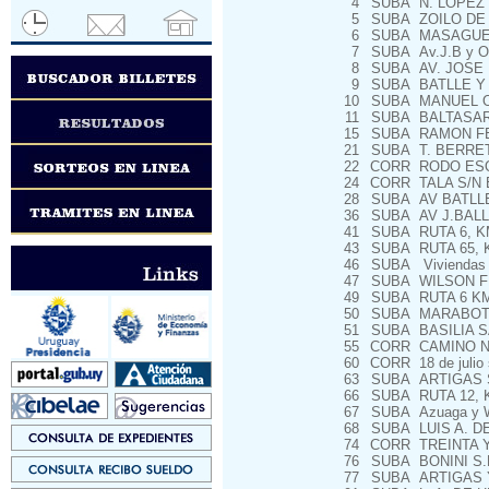
4
SUBA
N. LOPEZ 
5
SUBA
ZOILO DE 
6
SUBA
MASAGUES
7
SUBA
Av.J.B y Or
8
SUBA
AV. JOSE 
9
SUBA
BATLLE Y 
10
SUBA
MANUEL OR
11
SUBA
BALTASAR
15
SUBA
RAMON FE
21
SUBA
T. BERRET
22
CORR
RODO ESQ
24
CORR
TALA S/N 
28
SUBA
AV BATLLE
36
SUBA
AV J.BAL
41
SUBA
RUTA 6, K
43
SUBA
RUTA 65, 
46
SUBA
Viviendas M
47
SUBA
WILSON FE
49
SUBA
RUTA 6 KM
50
SUBA
MARABOTTO
51
SUBA
BASILIA S
55
CORR
CAMINO N
60
CORR
18 de julio 
63
SUBA
ARTIGAS 
66
SUBA
RUTA 12, 
67
SUBA
Azuaga y W. 
68
SUBA
LUIS A. D
74
CORR
TREINTA Y
76
SUBA
BONINI S.
77
SUBA
ARTIGAS Y