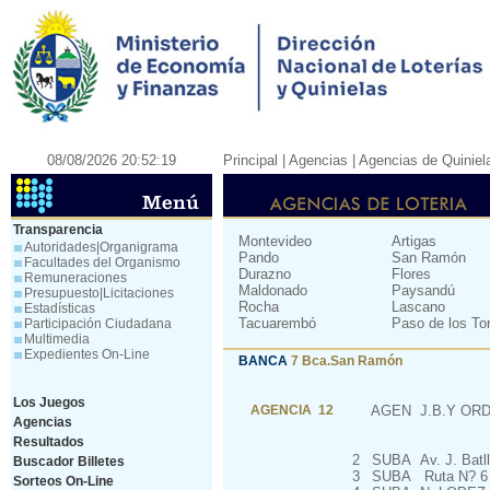
08/08/2026 20:52:19
Principal
| Agencias |
Agencias de Quiniel
Transparencia
Montevideo
Artigas
Autoridades|Organigrama
Pando
San Ramón
Facultades del Organismo
Durazno
Flores
Remuneraciones
Maldonado
Paysandú
Presupuesto|Licitaciones
Rocha
Lascano
Estadísticas
Tacuarembó
Paso de los To
Participación Ciudadana
Multimedia
Expedientes On-Line
BANCA
7 Bca.San Ramón
Los Juegos
AGENCIA 12
AGEN
J.B.Y ORD
Agencias
Resultados
2
SUBA
Av. J. Batl
Buscador Billetes
3
SUBA
Ruta N? 6 K
Sorteos On-Line