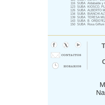
116
SUBA
Aldabalde y 
123
SUBA
KIOSCO, PL
126
SUBA
ALBERTO M
134
SUBA
BIANCHI AL
139
SUBA
TERESA MU?
143
SUBA
B. ORDO?EZ
150
SUBA
Rosa Giffuni
M
Nac