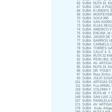
65
SUBA
RUTA 33, KM.
67
SUBA
CNO. A POQ
68
SUBA
B.UNIDOS 3
69
SUBA
MONTEVIDEO,
70
SUBA
SOCA 995
71
SUBA
SAN ISIDRO 
73
SUBA
ELIAS REGU
74
SUBA
AMERICO VE
75
SUBA
ENCINA, M.4
76
SUBA
JAVIER DE V
77
SUBA
BARRIOS UN
78
SUBA
CARMELO CO
79
SUBA
TORRES GAR
80
SUBA
CALLE 4, S.1
81
SUBA
RUTA 32 KM 
82
SUBA
PERU 952, E
83
SUBA
AV. ARTIGA
85
SUBA
RUTA 33, KM
86
SUBA
DR. POUEY 
87
SUBA
Ruta 33-Km.
93
SUBA
JULIO SOSA
101
SUBA
ARTIGAS 53
111
SUBA
Fca.ARNAL D
119
SUBA
COLONIA Y 
142
SUBA
RUTA 48 .Y 
149
SUBA
SAN LUIS 12
157
SUBA
PARALELA A 
171
SUBA
AV. ARTIGA
178
SUBA
Avda. Artigas
180
SUBA
RUTA 5 KM. 