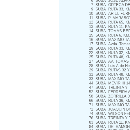
6
SUBA
JOSE ALFAR
7
SUBA
ORTEGA DE 
9
SUBA
RUTA 33, KM
10
SUBA
ARIEL FERN
11
SUBA
P. MARABOT
12
SUBA
RUTA 65, KM
13
SUBA
RUTA 11, KM
14
SUBA
TOMAS BERR
15
SUBA
RUTA 6, KM.
16
SUBA
MAXIMO TAJ
17
SUBA
Avda. Tomas 
19
SUBA
RUTA 33, KM
22
SUBA
RUTA 32, KM
25
SUBA
RUTA 48, KM
27
SUBA
AV. TOMAS 
28
SUBA
Luis A.de Her
29
SUBA
RUTAS 32 Y
31
SUBA
RUTA 48, KM
33
SUBA
MAXIMO TA
44
SUBA
MEVIR III 14
47
SUBA
TREINTA Y 
52
SUBA
FERREIRA A
58
SUBA
ZORRILLA D
66
SUBA
RUTA 36, KM
71
SUBA
MAXIMO TAJ
72
SUBA
JOAQUIN BOV
74
SUBA
WILSON FER
76
SUBA
TREINTA Y 
83
SUBA
RUTA 11, KM
84
SUBA
DR. RAMON 