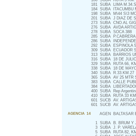
181
SUBA
LIMA M.34.S
184
SUBA
ITACUMBU M
198
SUBA
M\44 S\3 M
201
SUBA
J DIAZ DE S
273
SUBA
CNO.AL GIG
276
SUBA
AVDA ARTIG
278
SUBA
SOCA 388
285
SUBA
P.CABRERA 
286
SUBA
INDEPENDEN
292
SUBA
ESPINOLA 5
309
SUBA
ECUADOR S/
313
SUBA
BARRIOS UN
316
SUBA
18 DE JULIO 
329
SUBA
RUTA 66, KM
338
SUBA
18 DE MAYO 
340
SUBA
R.33.KM.27
365
SUBA
AV 25 MTR 
383
SUBA
CALLE PUBL
384
SUBA
LIBERTADOR
400
SUBA
Rep Argentin
410
SUBA
RUTA 33 KM.
601
SUCB
AV. ARTIGA
601
SUCB
AV. ARTIGA
AGENCIA 14
AGEN
BALTASAR 
1
SUBA
B. BRUM Y 
3
SUBA
J. P. VAREL
5
SUBA
RUTA 82, KM