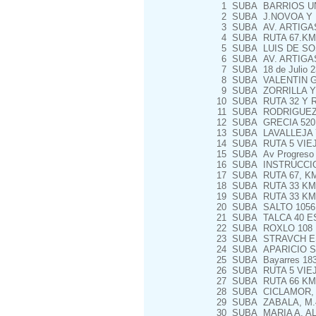
1
SUBA
BARRIOS UN
2
SUBA
J.NOVOA Y M
3
SUBA
AV. ARTIGA
4
SUBA
RUTA 67.KM 
5
SUBA
LUIS DE SO
6
SUBA
AV. ARTIGAS
7
SUBA
18 de Julio 2
8
SUBA
VALENTIN G
9
SUBA
ZORRILLA Y
10
SUBA
RUTA 32 Y R
11
SUBA
RODRIGUEZ 
12
SUBA
GRECIA 520
13
SUBA
LAVALLEJA 
14
SUBA
RUTA 5 VIE
15
SUBA
Av Progreso e
16
SUBA
INSTRUCCION
17
SUBA
RUTA 67, KM.
18
SUBA
RUTA 33 KM 
19
SUBA
RUTA 33 KM.
20
SUBA
SALTO 1056
21
SUBA
TALCA 40 E
22
SUBA
ROXLO 108 E
23
SUBA
STRAVCH ESQ
24
SUBA
APARICIO SA
25
SUBA
Bayarres 183
26
SUBA
RUTA 5 VIEJ
27
SUBA
RUTA 66 KM.
28
SUBA
CICLAMOR, M.
29
SUBA
ZABALA, M.4
30
SUBA
MARIA A. AL