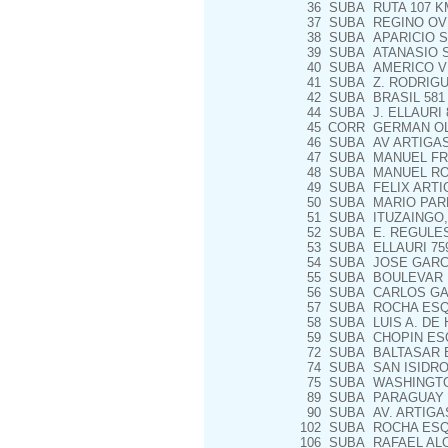
36
SUBA
RUTA 107 KM
37
SUBA
REGINO OVE
38
SUBA
APARICIO S
39
SUBA
ATANASIO S
40
SUBA
AMERICO VE
41
SUBA
Z. RODRIGU
42
SUBA
BRASIL 581
44
SUBA
J. ELLAURI 
45
CORR
GERMAN OLL
46
SUBA
AV ARTIGAS
47
SUBA
MANUEL FRE
48
SUBA
MANUEL ROS
49
SUBA
FELIX ARTIG
50
SUBA
MARIO PARE
51
SUBA
ITUZAINGO, 
52
SUBA
E. REGULES,
53
SUBA
ELLAURI 759
54
SUBA
JOSE GARCIA
55
SUBA
BOULEVAR D
56
SUBA
CARLOS GAR
57
SUBA
ROCHA ESQ
58
SUBA
LUIS A. DE
59
SUBA
CHOPIN ES
72
SUBA
BALTASAR B
74
SUBA
SAN ISIDRO
75
SUBA
WASHINGTON
89
SUBA
PARAGUAY 
90
SUBA
AV. ARTIGAS,
102
SUBA
ROCHA ESQ
106
SUBA
RAFAEL ALO