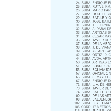
24
SUBA
ENRIQUE ER
25
SUBA
RUTA 5, KM.
26
SUBA
MARIO PARE
27
SUBA
28 DE FEBR
29
SUBA
BATLLE Y O
30
SUBA
JOSE BATLLE
31
SUBA
TISCORNIA 
32
SUBA
ALDABALDE 
33
SUBA
ARTIGAS S
34
SUBA
CESAR MAYO
36
SUBA
JAVIER DE V
37
SUBA
DE LA MERC
38
SUBA
J. DE VIAN
39
SUBA
AV. ARTIGA
42
SUBA
ORTIZ 19, 
44
SUBA
AVDA. ARTI
50
SUBA
ARTIGAS ESQ
51
SUBA
SUAREZ 36
53
SUBA
BOLIVIA 52
57
SUBA
OFICIAL 1 N
65
SUBA
C. MAYO GU
67
SUBA
ENRIQUE R
71
SUBA
L. A. DE HE
73
SUBA
JAVIER DE 
74
SUBA
BATLLE Y O
90
SUBA
DE LAS ART
98
SUBA
BALDENEGRO
102
SUBA
B. ALTUMA 
105
CORR
17 METROS 
115
SUBA
JUAN P. LO