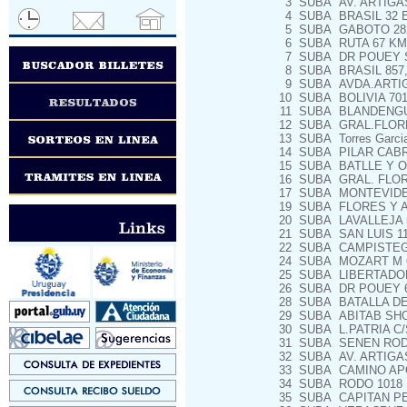
3
SUBA
AV. ARTIGA
4
SUBA
BRASIL 32 
5
SUBA
GABOTO 282
6
SUBA
RUTA 67 KM.
7
SUBA
DR POUEY S
8
SUBA
BRASIL 857,
9
SUBA
AVDA.ARTIG
10
SUBA
BOLIVIA 70
11
SUBA
BLANDENGUE
12
SUBA
GRAL.FLORE
13
SUBA
Torres Garci
14
SUBA
PILAR CABR
15
SUBA
BATLLE Y O
16
SUBA
GRAL. FLOR
17
SUBA
MONTEVIDEO
19
SUBA
FLORES Y A
20
SUBA
LAVALLEJA 5
21
SUBA
SAN LUIS 11
22
SUBA
CAMPISTEGUI
24
SUBA
MOZART M 6
25
SUBA
LIBERTADOR
26
SUBA
DR POUEY 6
28
SUBA
BATALLA DE
29
SUBA
ABITAB SHO
30
SUBA
L.PATRIA C/
31
SUBA
SENEN RODR
32
SUBA
AV. ARTIGA
33
SUBA
CAMINO APO
34
SUBA
RODO 1018 
35
SUBA
CAPITAN PE