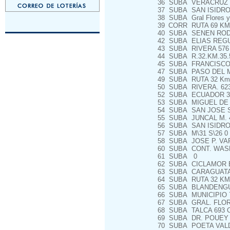
36
SUBA
VERACRUZ 1
37
SUBA
SAN ISIDRO 
38
SUBA
Gral Flores y
39
CORR
RUTA 69 KM 
40
SUBA
SENEN RODR
42
SUBA
ELIAS REGU
43
SUBA
RIVERA 576
44
SUBA
R.32.KM.35.
45
SUBA
FRANCISCO 
47
SUBA
PASO DEL ME
49
SUBA
RUTA 32 Km 4
50
SUBA
RIVERA. 62
52
SUBA
ECUADOR 34
53
SUBA
MIGUEL DE L
54
SUBA
SAN JOSE S/
55
SUBA
JUNCAL M. 4
56
SUBA
SAN ISIDRO
57
SUBA
M\31 S\26 0
58
SUBA
JOSE P. VAR
60
SUBA
CONT. WASH
61
SUBA
0
62
SUBA
CICLAMOR 
63
SUBA
CARAGUATA, 
64
SUBA
RUTA 32 KM.
65
SUBA
BLANDENGU
66
SUBA
MUNICIPIO 
67
SUBA
GRAL. FLOR
68
SUBA
TALCA 693 C
69
SUBA
DR. POUEY 
70
SUBA
POETA VALD