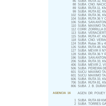
86
SUBA
RUTA 32, KM
88
SUBA
CNO. NACIO
89
SUBA
RUTA 11, KM
99
SUBA
RUTA 82, KM
102
SUBA
RUTA 36, K
104
SUBA
RUTA 36 Y 
106
SUBA
SAN ANTON
110
SUBA
MAXIMO TA
112
CORR
ZORRILLA D
113
SUBA
VERACIERT
115
SUBA
RUTA 47, KM
118
SUBA
CNO. VERAC
124
SUBA
Rutas 36 y 4
126
SUBA
RUTA 48, KM
127
SUBA
MEVIR II N?
128
SUBA
RUTA 36 Y R
196
SUBA
SAN ANTON
206
SUBA
RUTA 33, KM
406
SUBA
MEVIR 2, VI
506
SUBA
PEREIRA DE
601
SUCU
MAXIMO TA
601
SUCU
MAXIMO TA
606
SUBA
RUTA 33, KM
706
SUBA
RUTA 81, KM
806
SUBA
J. B. DURAN
AGENCIA 16
AGEN
DR. POUEY 
1
SUBA
RUTA 69 KM
2
SUBA
TORRES GAR