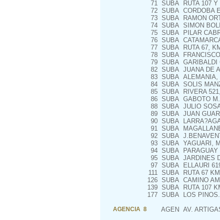
71
SUBA
RUTA 107 Y 
72
SUBA
CORDOBA E/ 
73
SUBA
RAMON ORTI
74
SUBA
SIMON BOLIV
75
SUBA
PILAR CABR
76
SUBA
CATAMARCA 
77
SUBA
RUTA 67, KM
78
SUBA
FRANCISCO S
79
SUBA
GARIBALDI 
82
SUBA
JUANA DE A
83
SUBA
ALEMANIA, M
84
SUBA
SOLIS MANZ
85
SUBA
RIVERA 521,
86
SUBA
GABOTO M.98
88
SUBA
JULIO SOSA 
89
SUBA
JUAN GUARD
90
SUBA
LARRA?AGA 2
91
SUBA
MAGALLANES
92
SUBA
J.BENAVENTE
93
SUBA
YAGUARI, M.
94
SUBA
PARAGUAY c
95
SUBA
JARDINES D
97
SUBA
ELLAURI 61
111
SUBA
RUTA 67 KM.
126
SUBA
CAMINO AME
139
SUBA
RUTA 107 KM
177
SUBA
LOS PINOS.
AGENCIA 8
AGEN
AV. ARTIGA