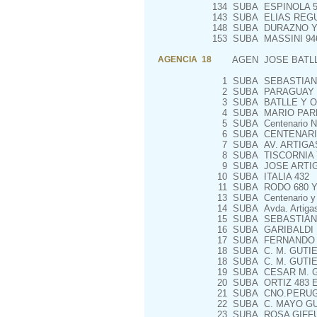
134
SUBA
ESPINOLA 5
143
SUBA
ELIAS REGU
148
SUBA
DURAZNO Y 
153
SUBA
MASSINI 946
AGENCIA 18
AGEN
JOSE BATLL
1
SUBA
SEBASTIAN D
2
SUBA
PARAGUAY CH
3
SUBA
BATLLE Y O
4
SUBA
MARIO PARE
5
SUBA
Centenario N
6
SUBA
CENTENARIO
7
SUBA
AV. ARTIGA
8
SUBA
TISCORNIA 
9
SUBA
JOSE ARTIGA
10
SUBA
ITALIA 432
11
SUBA
RODO 680 Y
13
SUBA
Centenario y
14
SUBA
Avda. Artiga
15
SUBA
SEBASTIAN 
16
SUBA
GARIBALDI 
17
SUBA
FERNANDO O
18
SUBA
C. M. GUTI
18
SUBA
C. M. GUTI
19
SUBA
CESAR M. G
20
SUBA
ORTIZ 483 
21
SUBA
CNO.PERUGO
22
SUBA
C. MAYO GU
23
SUBA
ROSA GIFFU