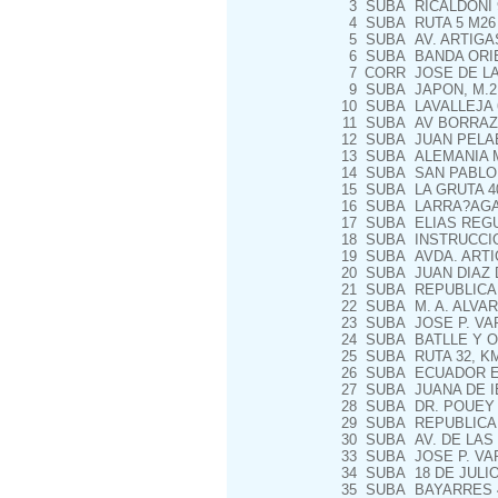
3
SUBA
RICALDONI 
4
SUBA
RUTA 5 M26
5
SUBA
AV. ARTIGA
6
SUBA
BANDA ORIE
7
CORR
JOSE DE LA 
9
SUBA
JAPON, M.2,
10
SUBA
LAVALLEJA 
11
SUBA
AV BORRAZAS
12
SUBA
JUAN PELAEZ
13
SUBA
ALEMANIA M.
14
SUBA
SAN PABLO 
15
SUBA
LA GRUTA 40
16
SUBA
LARRA?AGA 
17
SUBA
ELIAS REGU
18
SUBA
INSTRUCCION
19
SUBA
AVDA. ARTI
20
SUBA
JUAN DIAZ 
21
SUBA
REPUBLICA 
22
SUBA
M. A. ALVAR
23
SUBA
JOSE P. VA
24
SUBA
BATLLE Y O
25
SUBA
RUTA 32, KM
26
SUBA
ECUADOR ES
27
SUBA
JUANA DE I
28
SUBA
DR. POUEY 8
29
SUBA
REPUBLICA 
30
SUBA
AV. DE LAS 
33
SUBA
JOSE P. VA
34
SUBA
18 DE JULIO
35
SUBA
BAYARRES 4