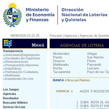
09/08/2026 03:22:29
Principal
| Agencias |
Agencias de Quiniel
Transparencia
Montevideo
Artigas
Autoridades|Organigrama
Pando
San Ramón
Facultades del Organismo
Durazno
Flores
Remuneraciones
Maldonado
Paysandú
Presupuesto|Licitaciones
Rocha
Lascano
Estadísticas
Tacuarembó
Paso de los To
Participación Ciudadana
Multimedia
Expedientes On-Line
BANCA
4 Bca.Las Piedras
Los Juegos
AGENCIA 1
AGEN
F.ROOSEVEL
Agencias
Resultados
1
SUBA
RUTA 33, KM
Buscador Billetes
2
SUBA
RUTA 67 KM
Sorteos On-Line