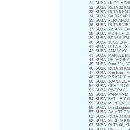
31
SUBA
HUGO MENDE
32
SUBA
RUTA 32 KM
33
SUBA
RUTA 5 KM 
34
SUBA
BALTASAR B
35
SUBA
FERNANDO O
36
SUBA
RUTA 5 VIEJ
37
SUBA
AV. ARTIGAS
38
SUBA
MONTEVIDEO
39
SUBA
BRASIL 274
40
SUBA
JOSE ENRIQ
41
SUBA
D. LA RIEST
42
SUBA
AMANCAY 12
43
SUBA
MANUEL MEL
44
SUBA
DR. POUEY 
45
SUBA
Ruta 32 y 67
46
SUBA
RUTA 33 KM 
47
SUBA
San Isidro M
48
SUBA
R.5 KM 26.M
50
SUBA
JUANA DE A
51
SUBA
GRAL.FLORE
52
SUBA
RIVERA 0
53
SUBA
PANAMA M.D
54
SUBA
BATLLE Y OR
55
SUBA
MONTEVIDE
56
SUBA
Blandengues
57
SUBA
AV. ARTIGA
61
SUBA
RUTA 33 KM.
62
SUBA
25 DE AGOST
63
SUBA
RUTA 66, KM
64
SUBA
PROF. D. CA