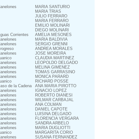
anelones
MARIA SANTURIO
MARIA TRIAS
JULIO FERRARO
MARIA FERRARO
EMILIO MOLINARI
DIEGO MOLINARI
guas Corrientes
AMELIA MESONES
anelones
MARIA BALDIVIA
anelones
SERGIO GRENNI
rogreso
ANDREA MORALES
anelones
JOSE MOREIRA
uanico
CLAUDIA MARTINEZ
anelones
LEOPOLDO DELGADO
anelones
MELINA GIMENEZ
anelones
TOMAS GARRASINO
anelones
MONICA PARARD
uanico
RICHARD POSSE
aso de la Cadena
ANA MARIA PIROTTO
anelones
IGNACIO LOPEZ
anelones
ROBERTO DIANESI
anelones
WILMAR CARBAJAL
anelones
ANA COLMAN
anelones
DANIEL CAPOTE
anelones
LUISINA DELGADO
anelones
FLORENCIA VERGARA
anelones
SANDRA ARBELO
anelones
MARIA DUGLIOTTI
uanico
MARGARITA CORIO
anelones
SUSANA FERNANDEZ