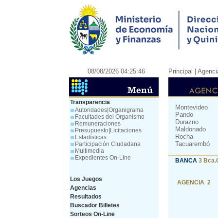
08/08/2026 04:25:46
Principal
| Agenci
Transparencia
Montevideo
Autoridades|Organigrama
Pando
Facultades del Organismo
Durazno
Remuneraciones
Maldonado
Presupuesto|Licitaciones
Rocha
Estadísticas
Tacuarembó
Participación Ciudadana
Multimedia
Expedientes On-Line
BANCA
3 Bca.
Los Juegos
AGENCIA 2
Agencias
Resultados
Buscador Billetes
Sorteos On-Line