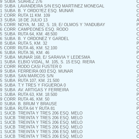
9
SUBA
SUAREZ 276
C
0
SUBA
LAVANDEIRA S/N ESQ MARTINEZ MONEGAL
C
1
SUBA
B. Y ORDO?EZ ESQ. MUNAR
C
2
CORR
RUTA 11 KM. 109
C
3
SUBA
18 DE JULIO 13
A
5
CORR
NOYA, M. 182, S. 19, E/ OLMOS Y ?ANDUBAY
P
6
CORR
CAMPEONES ESQ. RODO
C
5
SUBA
RUTA 64, KM. 48.500
C
6
SUBA
B. Y ORDONEZ Y GARDEL
C
8
SUBA
RUTA 5, KM. 32
P
5
CORR
RUTA 46, KM. 52.100
C
6
SUBA
RUTA 36, KM. 46
P
7
SUBA
MUNAR 168, E/ SARAVIA Y LEDESMA
C
1
SUBA
ELBIO VIDAL, M. 105, S. 15 ESQ. RIERA
V
2
CORR
RODO CASI FUSTER 0
C
9
SUBA
FERREIRA 003 ESQ. MUNAR
C
10
SUBA
SAN MARCOS S/N
J
15
SUBA
RUTA 107, KM. 21.500
C
16
SUBA
T.Y TRES Y FIGUEROA 0
C
19
SUBA
AV. ARTIGAS Y FERREIRA
C
1
SUBA
RUTA 63, KM. 18.500
P
9
CORR
RUTA 46, KM. 50
C
0
SUBA
B. BRUM Y BRAUSE
C
8
SUBA
RUTA 64 Y RUTA 81
P
1
SUCB
TREINTA Y TRES 206 ESQ. MELO
C
1
SUCB
TREINTA Y TRES 206 ESQ. MELO
C
1
SUCB
TREINTA Y TRES 206 ESQ. MELO
C
1
SUCB
TREINTA Y TRES 206 ESQ. MELO
C
1
SUCB
TREINTA Y TRES 206 ESQ. MELO
C
1
SUCB
TREINTA Y TRES 206 ESQ. MELO
C