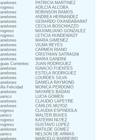
anelones
PATRICIA MARTINEZ
rogreso
ADILCIA ALCOBA
anelones
ROBINSON RAMOS
anelones
ANDREA HERNANDEZ
anelones
GERARDO OXANDABARAT
anelones
CECILIA BOSCHIAZZO
rogreso
MAXIMILIANO GONZALEZ
rogreso
LETICIA HUNDEWADT
anelones
MARIA GIMENEZ
anelones
VILMA REYES
anelones
CARMEN RIANO
anelones
CRISTHIAN SATRAGNI
anelones
MARIA GANDINI
guas Corrientes
JUAN RODRIGUEZ
anelones
IGNACIO FUENTES
anelones
ESTELA RODRIGUEZ
anelones
LOURDES SILVA
anelones
DANIELA RAYMOND
illa Felicidad
MONICA PERDOMO
anelones
NAYARES BADAN
uanico
LUCIA GOMEN
anelones
CLAUDIO LAPEYRE
anelones
CARLOS MU?OZ
rogreso
CLAUDIA ESPINDOLA
uanico
WALTER BUVES
rogreso
KATERIN NU?EZ
rogreso
GUSTAVO LOPEZ
anelones
MATILDE GOMEZ
uanico
NELSON DE ARMAS
anelones
MARCELO BARREIRO