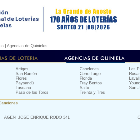
as |
Agencias de Quinielas
Artigas
Canelones
Las P
San Ramón
Cerro Largo
Rosar
Flores
Florida
Lavall
Paysandú
Fray Bentos
Youn
Lascano
Salto
San J
Paso de los Toros
Treinta y Tres
Canelones
AGEN
JOSE ENRIQUE RODO 341
C