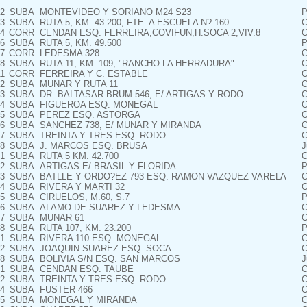
2
SUBA
MONTEVIDEO Y SORIANO M24 S23
P
3
SUBA
RUTA 5, KM. 43.200, FTE. A ESCUELA N? 160
C
4
CORR
CENDAN ESQ. FERREIRA,COVIFUN,H.SOCA 2,VIV.8
C
6
SUBA
RUTA 5, KM. 49.500
P
7
CORR
LEDESMA 328
C
8
SUBA
RUTA 11, KM. 109, "RANCHO LA HERRADURA"
C
11
CORR
FERREIRA Y C. ESTABLE
C
2
SUBA
MUNAR Y RUTA 11
C
3
SUBA
DR. BALTASAR BRUM 546, E/ ARTIGAS Y RODO
C
4
SUBA
FIGUEROA ESQ. MONEGAL
C
5
SUBA
PEREZ ESQ. ASTORGA
C
6
SUBA
SANCHEZ 738, E/ MUNAR Y MIRANDA
C
7
SUBA
TREINTA Y TRES ESQ. RODO
C
8
SUBA
J. MARCOS ESQ. BRUSA
J
1
SUBA
RUTA 5 KM. 42.700
C
2
SUBA
ARTIGAS E/ BRASIL Y FLORIDA
P
3
SUBA
BATLLE Y ORDO?EZ 793 ESQ. RAMON VAZQUEZ VARELA
C
4
SUBA
RIVERA Y MARTI 32
C
5
SUBA
CIRUELOS, M.60, S.7
P
6
SUBA
ALAMO DE SUAREZ Y LEDESMA
C
7
SUBA
MUNAR 61
C
8
SUBA
RUTA 107, KM. 23.200
P
1
SUBA
RIVERA 110 ESQ. MONEGAL
C
2
SUBA
JOAQUIN SUAREZ ESQ. SOCA
C
8
SUBA
BOLIVIA S/N ESQ. SAN MARCOS
J
1
SUBA
CENDAN ESQ. TAUBE
C
2
SUBA
TREINTA Y TRES ESQ. RODO
C
4
SUBA
FUSTER 466
C
5
SUBA
MONEGAL Y MIRANDA
C