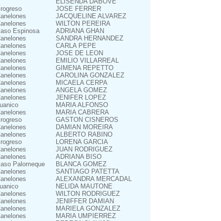
ELISENDA DABOVE
rogreso
JOSE FERRER
anelones
JACQUELINE ALVAREZ
anelones
WILTON PEREIRA
aso Espinosa
ADRIANA GHAN
anelones
SANDRA HERNANDEZ
anelones
CARLA PEPE
anelones
JOSE DE LEON
anelones
EMILIO VILLARREAL
anelones
GIMENA REPETTO
anelones
CAROLINA GONZALEZ
anelones
MICAELA CERPA
anelones
ANGELA GOMEZ
anelones
JENIFER LOPEZ
uanico
MARIA ALFONSO
anelones
MARIA CABRERA
rogreso
GASTON CISNEROS
anelones
DAMIAN MOREIRA
anelones
ALBERTO RABINO
rogreso
LORENA GARCIA
anelones
JUAN RODRIGUEZ
anelones
ADRIANA BISO
aso Palomeque
BLANCA GOMEZ
anelones
SANTIAGO PATETTA
anelones
ALEXANDRA MERCADAL
uanico
NELIDA MAUTONE
anelones
WILTON RODRIGUEZ
anelones
JENIFFER DAMIAN
anelones
MARIELA GONZALEZ
anelones
MARIA UMPIERREZ