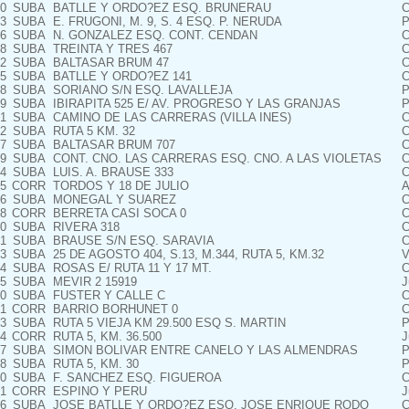
0
SUBA
BATLLE Y ORDO?EZ ESQ. BRUNERAU
C
3
SUBA
E. FRUGONI, M. 9, S. 4 ESQ. P. NERUDA
P
6
SUBA
N. GONZALEZ ESQ. CONT. CENDAN
C
8
SUBA
TREINTA Y TRES 467
C
2
SUBA
BALTASAR BRUM 47
C
5
SUBA
BATLLE Y ORDO?EZ 141
C
8
SUBA
SORIANO S/N ESQ. LAVALLEJA
P
9
SUBA
IBIRAPITA 525 E/ AV. PROGRESO Y LAS GRANJAS
P
1
SUBA
CAMINO DE LAS CARRERAS (VILLA INES)
C
2
SUBA
RUTA 5 KM. 32
C
7
SUBA
BALTASAR BRUM 707
C
9
SUBA
CONT. CNO. LAS CARRERAS ESQ. CNO. A LAS VIOLETAS
C
4
SUBA
LUIS. A. BRAUSE 333
C
5
CORR
TORDOS Y 18 DE JULIO
A
6
SUBA
MONEGAL Y SUAREZ
C
8
CORR
BERRETA CASI SOCA 0
C
0
SUBA
RIVERA 318
C
1
SUBA
BRAUSE S/N ESQ. SARAVIA
C
3
SUBA
25 DE AGOSTO 404, S.13, M.344, RUTA 5, KM.32
V
4
SUBA
ROSAS E/ RUTA 11 Y 17 MT.
C
5
SUBA
MEVIR 2 15919
J
0
SUBA
FUSTER Y CALLE C
C
1
CORR
BARRIO BORHUNET 0
C
3
SUBA
RUTA 5 VIEJA KM 29.500 ESQ S. MARTIN
P
4
CORR
RUTA 5, KM. 36.500
J
7
SUBA
SIMON BOLIVAR ENTRE CANELO Y LAS ALMENDRAS
P
8
SUBA
RUTA 5, KM. 30
P
0
SUBA
F. SANCHEZ ESQ. FIGUEROA
C
1
CORR
ESPINO Y PERU
J
6
SUBA
JOSE BATLLE Y ORDO?EZ ESQ. JOSE ENRIQUE RODO
C