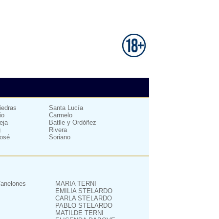
iedras
Santa Lucía
io
Carmelo
eja
Batlle y Ordóñez
g
Rivera
osé
Soriano
anelones
MARIA TERNI
EMILIA STELARDO
CARLA STELARDO
PABLO STELARDO
MATILDE TERNI