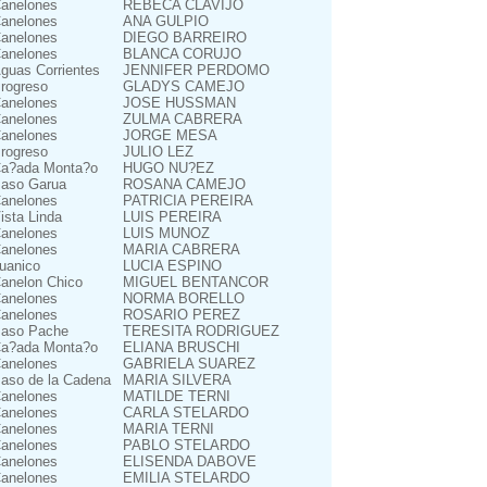
anelones
REBECA CLAVIJO
anelones
ANA GULPIO
anelones
DIEGO BARREIRO
anelones
BLANCA CORUJO
guas Corrientes
JENNIFER PERDOMO
rogreso
GLADYS CAMEJO
anelones
JOSE HUSSMAN
anelones
ZULMA CABRERA
anelones
JORGE MESA
rogreso
JULIO LEZ
a?ada Monta?o
HUGO NU?EZ
aso Garua
ROSANA CAMEJO
anelones
PATRICIA PEREIRA
ista Linda
LUIS PEREIRA
anelones
LUIS MUNOZ
anelones
MARIA CABRERA
uanico
LUCIA ESPINO
anelon Chico
MIGUEL BENTANCOR
anelones
NORMA BORELLO
anelones
ROSARIO PEREZ
aso Pache
TERESITA RODRIGUEZ
a?ada Monta?o
ELIANA BRUSCHI
anelones
GABRIELA SUAREZ
aso de la Cadena
MARIA SILVERA
anelones
MATILDE TERNI
anelones
CARLA STELARDO
anelones
MARIA TERNI
anelones
PABLO STELARDO
anelones
ELISENDA DABOVE
anelones
EMILIA STELARDO