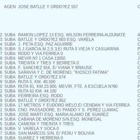
AGEN
JOSE BATLLE Y ORDO?EZ 557
C
2
SUBA
RAMON LOPEZ 13 ESQ. WILSON FERREIRA ALDUNATE
A
3
SUBA
BATLLE Y ORDO?EZ 803 ESQ. VARELA
C
4
SUBA
J. PE?A ESQ. PAZ AGUIRRE
C
5
SUBA
S.J.GARCIA,M.2,S.3,E/ RUTA 5 VIEJA Y CASUARINA
P
7
SUBA
RODO Y VIA FERREA 0
C
9
SUBA
MEVIR N? 1 CASA 13050
J
0
SUBA
TREINTA Y TRES Y BERRETA 0
C
4
SUBA
F. SANCHEZ 916, E/ VIANA Y BRAUSE
C
6
SUBA
SARAVIA Y C. DE MORENO, "KIOSCO FATIMA"
C
7
SUBA
BATLLE Y ORDO?EZ 674
C
9
SUBA
RUTA 5, KM. 40.500
J
0
SUBA
RUTA 81, KM.23.800, MEVIR, FTE. A ESCUELA N?90
P
2
SUBA
RUTA 62 KM. 44.100
C
6
SUBA
FERREIRA ESQ. RODO
C
9
SUBA
BATLLE Y ORDO?EZ 852
C
0
SUBA
17 METROS Y EUDORO MELO,E/ CENDAN Y VIA FERREA
C
1
SUBA
CNO. PASSADORE, E/ PANDO Y S. PEREZ LLAMAC
C
3
SUBA
JOSE MARTI ESQ. MARIA ALAMO DE SUAREZ
C
4
SUBA
CABANA DE MORENO S/N ESQ. MONEGAL
C
5
SUBA
CAMERA Y TREINTA Y TRES
C
6
SUBA
V. VARELA Y SOCA 0
C
7
SUBA
SAN MARCOS S/N, E/ PERU Y BOLIVIA
J
9
SUBA
SUAREZ Y HERRERA 0
C