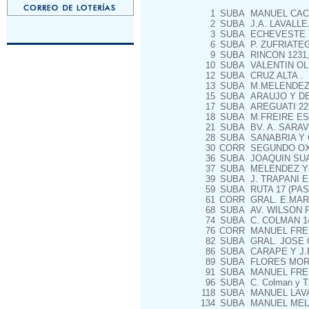
1
SUBA
MANUEL CACHE
2
SUBA
J.A. LAVALLEJ
3
SUBA
ECHEVESTE 
6
SUBA
P. ZUFRIATEG
9
SUBA
RINCON 1231,
10
SUBA
VALENTIN OLI
12
SUBA
CRUZ ALTA .
13
SUBA
M.MELENDEZ 1
15
SUBA
ARAUJO Y DEL
17
SUBA
AREGUATI 22
18
SUBA
M.FREIRE ES
21
SUBA
BV. A. SARAV
28
SUBA
SANABRIA Y 
30
CORR
SEGUNDO OXL
36
SUBA
JOAQUIN SUA
37
SUBA
MELENDEZ Y 
39
SUBA
J. TRAPANI E
59
SUBA
RUTA 17 (PA
61
CORR
GRAL. E.MAR
68
SUBA
AV. WILSON F
74
SUBA
C. COLMAN 1
76
CORR
MANUEL FREI
82
SUBA
GRAL. JOSE G
86
SUBA
CARAPE Y J.
89
SUBA
FLORES MOR
91
SUBA
MANUEL FREI
96
SUBA
C. Colman y T
118
SUBA
MANUEL LAVAL
134
SUBA
MANUEL MELE