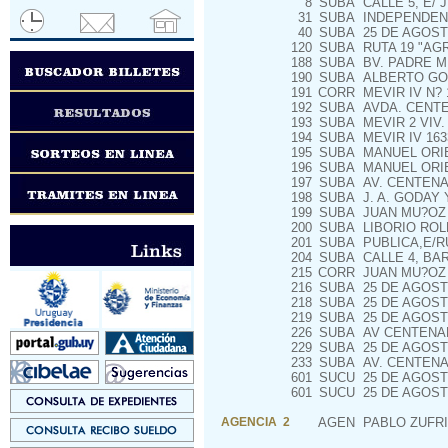
8
SUBA
CALLE 5, E/ 
31
SUBA
INDEPENDENC
40
SUBA
25 DE AGOSTO
120
SUBA
RUTA 19 "AG
188
SUBA
BV. PADRE M.
190
SUBA
ALBERTO GO
191
CORR
MEVIR IV N? 
192
SUBA
AVDA. CENTEN
193
SUBA
MEVIR 2 VIV.
194
SUBA
MEVIR IV 163
195
SUBA
MANUEL ORIBE
196
SUBA
MANUEL ORIB
197
SUBA
AV. CENTENA
198
SUBA
J. A. GODAY 
199
SUBA
JUAN MU?OZ 
200
SUBA
LIBORIO ROL
201
SUBA
PUBLICA,E/RU
204
SUBA
CALLE 4, BA
215
CORR
JUAN MU?OZ 
216
SUBA
25 DE AGOST
218
SUBA
25 DE AGOST
219
SUBA
25 DE AGOST
226
SUBA
AV CENTENAR
229
SUBA
25 DE AGOSTO
233
SUBA
AV. CENTENA
601
SUCU
25 DE AGOST
601
SUCU
25 DE AGOST
AGENCIA 2
AGEN
PABLO ZUFRI