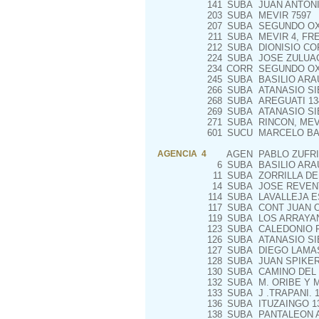
141
SUBA
JUAN ANTONI
203
SUBA
MEVIR 7597
207
SUBA
SEGUNDO OXL
211
SUBA
MEVIR 4, FRE
212
SUBA
DIONISIO CO
224
SUBA
JOSE ZULUAG
234
CORR
SEGUNDO OX
245
SUBA
BASILIO ARA
266
SUBA
ATANASIO SI
268
SUBA
AREGUATI 13
269
SUBA
ATANASIO SIE
271
SUBA
RINCON, MEV
601
SUCU
MARCELO BA
AGENCIA 4
AGEN
PABLO ZUFRI
6
SUBA
BASILIO ARAU
11
SUBA
ZORRILLA DE
14
SUBA
JOSE REVENT
114
SUBA
LAVALLEJA E
117
SUBA
CONT JUAN OR
119
SUBA
LOS ARRAYAN
123
SUBA
CALEDONIO R
126
SUBA
ATANASIO SIE
127
SUBA
DIEGO LAMAS
128
SUBA
JUAN SPIKER
130
SUBA
CAMINO DEL
132
SUBA
M. ORIBE Y M
133
SUBA
J .TRAPANI. 1
136
SUBA
ITUZAINGO 1
138
SUBA
PANTALEON A