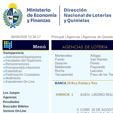
08/08/2026 13:34:17
Principal
| Agencias |
Agencias de Quiniel
Transparencia
Montevideo
Artigas
Autoridades|Organigrama
Pando
San Ramón
Facultades del Organismo
Durazno
Flores
Remuneraciones
Maldonado
Paysandú
Presupuesto|Licitaciones
Rocha
Lascano
Estadísticas
Tacuarembó
Paso de los To
Participación Ciudadana
Multimedia
Expedientes On-Line
BANCA
29 Bca.Treinta y Tres
Los Juegos
AGENCIA 1
AGEN
LIBORIO ROL
Agencias
Resultados
Buscador Billetes
5
CORR
25 DE AGOST
Sorteos On-Line