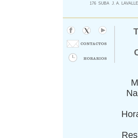
176
SUBA
J. A. LAVALL
M
Nac
Hora
Res