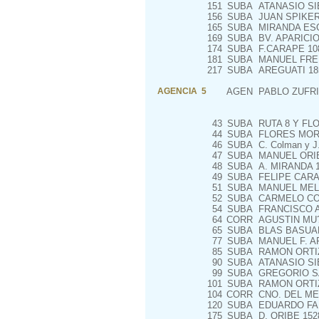
151
SUBA
ATANASIO SI
156
SUBA
JUAN SPIKER
165
SUBA
MIRANDA ESQ
169
SUBA
BV. APARICIO
174
SUBA
F.CARAPE 108
181
SUBA
MANUEL FREIR
217
SUBA
AREGUATI 18
AGENCIA 5
AGEN
PABLO ZUFRI
43
SUBA
RUTA 8 Y FLO
44
SUBA
FLORES MOR
46
SUBA
C. Colman y J
47
SUBA
MANUEL ORIBE
48
SUBA
A. MIRANDA 1
49
SUBA
FELIPE CARA
51
SUBA
MANUEL MELE
52
SUBA
CARMELO COL
54
SUBA
FRANCISCO A
64
CORR
AGUSTIN MU?
65
SUBA
BLAS BASUAL
77
SUBA
MANUEL F. A
85
SUBA
RAMON ORTIZ
90
SUBA
ATANASIO SIE
99
SUBA
GREGORIO SAN
101
SUBA
RAMON ORTIZ,
104
CORR
CNO. DEL ME
120
SUBA
EDUARDO FAB
175
SUBA
D. ORIBE 152