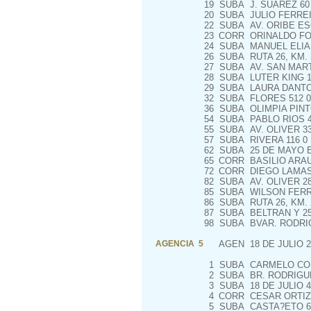
19
SUBA
J. SUAREZ 60
20
SUBA
JULIO FERREI
22
SUBA
AV. ORIBE ES
23
CORR
ORINALDO FO
24
SUBA
MANUEL ELIAS
26
SUBA
RUTA 26, KM. 
27
SUBA
AV. SAN MART
28
SUBA
LUTER KING 1
29
SUBA
LAURA DANTO
32
SUBA
FLORES 512 0
36
SUBA
OLIMPIA PINT
54
SUBA
PABLO RIOS 
55
SUBA
AV. OLIVER 33
57
SUBA
RIVERA 116 0
62
SUBA
25 DE MAYO 
65
CORR
BASILIO ARAU
72
CORR
DIEGO LAMAS
82
SUBA
AV. OLIVER 2
85
SUBA
WILSON FERR
86
SUBA
RUTA 26, KM. 
87
SUBA
BELTRAN Y 25
98
SUBA
BVAR. RODRI
AGENCIA 5
AGEN
18 DE JULIO 2
1
SUBA
CARMELO COL
2
SUBA
BR. RODRIGU
3
SUBA
18 DE JULIO 4
4
CORR
CESAR ORTIZ 
5
SUBA
CASTA?ETO 6