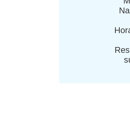
M
Nac
Hora
Res
s