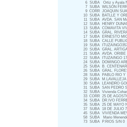
6
SUBA
Ortiz y Ayala N
7
SUBA
WILSON FERR
9
CORR
JOAQUIN SUAR
10
SUBA
BATLLE Y ORD
11
SUBA
AVDA. SAN MA
12
SUBA
HENRY DUNANT 
13
SUBA
COMAVITA VIV
14
SUBA
GRAL. RIVERA
17
SUBA
ERNESTO MIC
18
SUBA
CALLE PUBLIC
19
SUBA
ITUZAINGO353
20
SUBA
GRAL. ARTIGA
21
SUBA
AVDA. ORIBE 
22
SUBA
ITUZAINGO 17
24
SUBA
DOMINGO ARE
25
SUBA
B. CENTENAR
26
SUBA
GRAL. FLORES
28
SUBA
PABLO RIO Y
29
SUBA
M.LAVALLEJA 
30
SUBA
LEANDRO GOME
31
SUBA
SAN PEDRO S/
32
SUBA
Vivienda Coham
33
CORR
25 DE AGOSTO
34
SUBA
DR.IVO FERRE
35
SUBA
25 DE MAYO N
37
SUBA
18 DE JULIO 7
45
SUBA
VIVIENDA MEV
58
SUBA
Mario Menende
73
SUBA
P.RIOS S/N 0