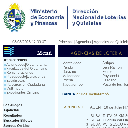
08/08/2026 12:09:37
Principal
| Agencias |
Agencias de Quiniel
Transparencia
Montevideo
Artigas
Autoridades|Organigrama
Pando
San Ramón
Facultades del Organismo
Durazno
Flores
Remuneraciones
Maldonado
Paysandú
Presupuesto|Licitaciones
Rocha
Lascano
Estadísticas
Tacuarembó
Paso de los To
Participación Ciudadana
Multimedia
Expedientes On-Line
BANCA
27 Bca.Tacuarembó
Los Juegos
AGENCIA 1
AGEN
18 de Julio N? 
Agencias
Resultados
1
SUBA
RUTA 26,KM.3
2
SUBA
Cuchilla del O
Buscador Billetes
3
SUBA
AV. SECCO AP
Sorteos On-Line