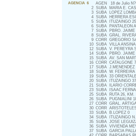
AGENCIA 6
AGEN
18 de Julio N? 
2
SUBA
MARIA E. CAS
3
SUBA
LOPEZ LOMBA 
4
SUBA
HERRERA ESQ
5
SUBA
ITUZAINGO 25
6
SUBA
PANTALEON AR
7
SUBA
PBRO. JAIME 
8
SUBA
GRAL. RIVERA 
9
CORR
GREGORIO SA
10
SUBA
VILLA ANSINA
12
SUBA
V. PEREYRA S
14
SUBA
PBRO. JAIME 
15
SUBA
AV. SAN MART
16
CORR
CATALGONE 
17
SUBA
J.MENENDEZ Y
18
SUBA
W. FERREIRA 
19
SUBA
33 ORIENTALE
20
SUBA
ITUZAINGO 37
21
SUBA
ILARIO CORRE
23
SUBA
ISAAC FERNAN
25
SUBA
RUTA 26, KM.
26
SUBA
PUGNIALINI 1
27
CORR
GRAL. ARTIGAS
30
CORR
ARISTOTELES
33
SUBA
B.LOPEZ 0
34
SUBA
ITUZAINGO N.
35
SUBA
JOSE LEGUIZ
36
SUBA
VIVIENDA MEVI
37
SUBA
GARCIA PALL
42
CORR
BARSABAS RIO