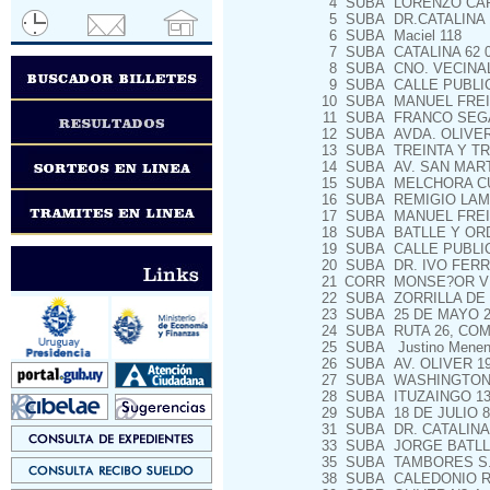
4
SUBA
LORENZO CARN
5
SUBA
DR.CATALINA 1
6
SUBA
Maciel 118
7
SUBA
CATALINA 62 
8
SUBA
CNO. VECINAL
9
SUBA
CALLE PUBLIC
10
SUBA
MANUEL FREI
11
SUBA
FRANCO SEGA
12
SUBA
AVDA. OLIVE
13
SUBA
TREINTA Y TR
14
SUBA
AV. SAN MART
15
SUBA
MELCHORA CUE
16
SUBA
REMIGIO LAM
17
SUBA
MANUEL FREIR
18
SUBA
BATLLE Y ORD
19
SUBA
CALLE PUBLIC
20
SUBA
DR. IVO FERRE
21
CORR
MONSE?OR VE
22
SUBA
ZORRILLA DE 
23
SUBA
25 DE MAYO 2
24
SUBA
RUTA 26, COM
25
SUBA
Justino Menend
26
SUBA
AV. OLIVER 1
27
SUBA
WASHINGTON 
28
SUBA
ITUZAINGO 13
29
SUBA
18 DE JULIO 8
31
SUBA
DR. CATALINA
33
SUBA
JORGE BATLLE
35
SUBA
TAMBORES S.
38
SUBA
CALEDONIO R