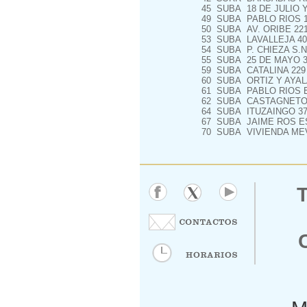
45
SUBA
18 DE JULIO 
49
SUBA
PABLO RIOS 1
50
SUBA
AV. ORIBE 22
53
SUBA
LAVALLEJA 40
54
SUBA
P. CHIEZA S.N
55
SUBA
25 DE MAYO 3
59
SUBA
CATALINA 229
60
SUBA
ORTIZ Y AYALA
61
SUBA
PABLO RIOS E
62
SUBA
CASTAGNETO 
64
SUBA
ITUZAINGO 37
67
SUBA
JAIME ROS ES
70
SUBA
VIVIENDA MEV