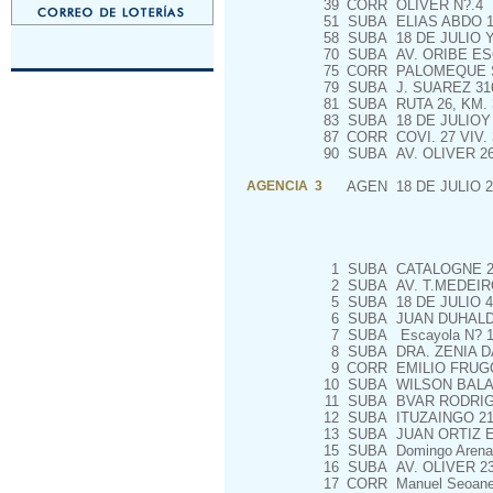
39
CORR
OLIVER N?.4
51
SUBA
ELIAS ABDO 1
58
SUBA
18 DE JULIO 
70
SUBA
AV. ORIBE ES
75
CORR
PALOMEQUE 
79
SUBA
J. SUAREZ 31
81
SUBA
RUTA 26, KM. 
83
SUBA
18 DE JULIOY
87
CORR
COVI. 27 VIV. 
90
SUBA
AV. OLIVER 2
AGENCIA 3
AGEN
18 DE JULIO 2
1
SUBA
CATALOGNE 29
2
SUBA
AV. T.MEDEIRO
5
SUBA
18 DE JULIO 4
6
SUBA
JUAN DUHALDE 
7
SUBA
Escayola N? 
8
SUBA
DRA. ZENIA DA
9
CORR
EMILIO FRUGO
10
SUBA
WILSON BALAD
11
SUBA
BVAR RODRIG
12
SUBA
ITUZAINGO 210
13
SUBA
JUAN ORTIZ E
15
SUBA
Domingo Arena
16
SUBA
AV. OLIVER 2
17
CORR
Manuel Seoane