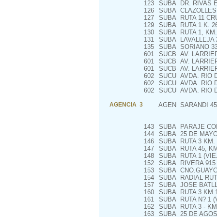
123
SUBA
DR. RIVAS 
126
SUBA
CLAZOLLES 
127
SUBA
RUTA 11 CR
129
SUBA
RUTA 1 K. 2
130
SUBA
RUTA 1, KM.
131
SUBA
LAVALLEJA 
135
SUBA
SORIANO 3
601
SUCB
AV. LARRIER
601
SUCB
AV. LARRIER
601
SUCB
AV. LARRIER
602
SUCU
AVDA. RIO D
602
SUCU
AVDA. RIO D
602
SUCU
AVDA. RIO D
AGENCIA 3
AGEN
SARANDI 45
143
SUBA
PARAJE CO
144
SUBA
25 DE MAYO
146
SUBA
RUTA 3 KM. 
147
SUBA
RUTA 45, KM
148
SUBA
RUTA 1 (VIE
152
SUBA
RIVERA 915
153
SUBA
CNO.GUAYCU
154
SUBA
RADIAL RUTA
157
SUBA
JOSE BATLL
160
SUBA
RUTA 3 KM 
161
SUBA
RUTA N? 1 (
162
SUBA
RUTA 3 - KM.
163
SUBA
25 DE AGOS