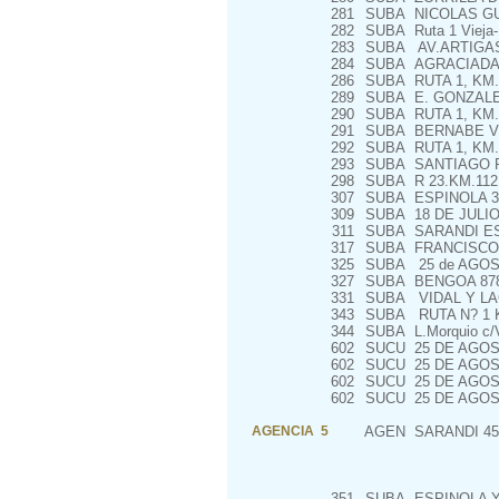
281
SUBA
NICOLAS GU
282
SUBA
Ruta 1 Vieja-
283
SUBA
AV.ARTIGAS
284
SUBA
AGRACIADA 
286
SUBA
RUTA 1, KM.
289
SUBA
E. GONZALE
290
SUBA
RUTA 1, KM.
291
SUBA
BERNABE V.
292
SUBA
RUTA 1, KM.
293
SUBA
SANTIAGO R
298
SUBA
R 23.KM.11
307
SUBA
ESPINOLA 3
309
SUBA
18 DE JULIO
311
SUBA
SARANDI ES
317
SUBA
FRANCISCO 
325
SUBA
25 de AGOS
327
SUBA
BENGOA 87
331
SUBA
VIDAL Y LA
343
SUBA
RUTA N? 1 K
344
SUBA
L.Morquio c/
602
SUCU
25 DE AGOS
602
SUCU
25 DE AGOS
602
SUCU
25 DE AGOS
602
SUCU
25 DE AGOS
AGENCIA 5
AGEN
SARANDI 45
351
SUBA
ESPINOLA 