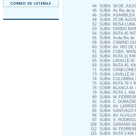
44
SUBA
18 DE JULIO
45
SUBA
Av Rio de la 
46
SUBA
ASAMBLEA 
49
SUBA
25 DE AGOS
52
SUBA
ROSA LUNA 
53
SUBA
DARDO BAR
54
SUBA
RUTA 45 IN
55
SUBA
Avda.Rio de l
58
SUBA
CAMINO GUA
60
SUBA
AV. RIO DE 
61
SUBA
CUBA, MANZ
63
SUBA
RUTA 11 KM.
65
SUBA
LAVALLEJA 
69
SUBA
RUTA 45, KM
71
SUBA
CANELONES
73
SUBA
LAVALLEJA 
74
SUBA
COLOMBIA 1
75
SUBA
RUTA 78 Y 
78
CORR
BLANCA M. D
79
SUBA
RUTA 1, KM.
80
SUBA
W. FERREIR
82
SUBA
C. DURAZNO
83
SUBA
AV. LARRIER
85
SUBA
SANTIAGO R
96
SUBA
AV. ALVILLIN
97
SUBA
S. RODRIGU
108
SUBA
SARANDI 66
112
SUBA
W. FERREIR
115
SUBA
RUTA 3 KM 