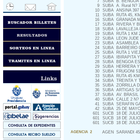
7
SUBA
B. BENGOA 
9
SUBA
A. Rural N? 
10
SUBA
ANSINA 397
11
SUBA
RUTA 45, KM
16
SUBA
GRANADA M.
17
SUBA
RIVERA Y B
18
SUBA
LAVALLEJA 
19
SUBA
RUTA 1 KM 2
22
SUBA
LEON JUDE 
23
SUBA
ASAMBLEA 
24
SUBA
BARREIRO 
25
SUBA
RUTA 1 VIEJ
27
SUBA
IBIRAPITA Y
28
SUBA
BENGOA ES
29
SUBA
HERRERA Y
30
SUBA
FRUGONI 518
33
SUBA
RUTA 45 KM
34
SUBA
TREINTA Y 
35
SUBA
ZORRILLA D
36
SUBA
ARTIGAS S/N
37
SUBA
AV. BRASIL 
40
SUBA
CALLE 2 N? 
41
SUBA
SERAFIN GA
42
SUBA
25 DE MAYO
601
SUCB
18 DE JULIO
601
SUCB
18 DE JULIO
601
SUCB
18 DE JULIO
AGENCIA 2
AGEN
SARANDI 45