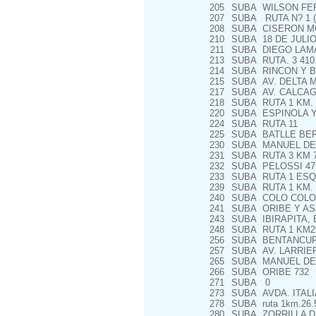
205
SUBA
WILSON FER
207
SUBA
RUTA N? 1 (
208
SUBA
CISERON MO
210
SUBA
18 DE JULIO
211
SUBA
DIEGO LAMA
213
SUBA
RUTA. 3 410
214
SUBA
RINCON Y 
215
SUBA
AV. DELTA M
217
SUBA
AV. CALCAGN
218
SUBA
RUTA 1 KM.
220
SUBA
ESPINOLA Y
224
SUBA
RUTA 11
225
SUBA
BATLLE BER
230
SUBA
MANUEL DE 
231
SUBA
RUTA 3 KM 
232
SUBA
PELOSSI 47
233
SUBA
RUTA 1 ESQ
239
SUBA
RUTA 1 KM. 
240
SUBA
COLO COLO M
241
SUBA
ORIBE Y A
243
SUBA
IBIRAPITA,
248
SUBA
RUTA 1 KM2
256
SUBA
BENTANCUR
257
SUBA
AV. LARRIE
265
SUBA
MANUEL DE 
266
SUBA
ORIBE 732
271
SUBA
0
273
SUBA
AVDA. ITALI
278
SUBA
ruta 1km.26
280
SUBA
ZORRILLA D