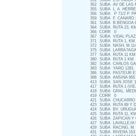
352
SUBA
AV DE LAS P
355
SUBA
L. A. HERRE
356
SUBA
P 71/2 P. P
359
SUBA
F. CANARO 
361
SUBA
B.BENGOA 
364
SUBA
RUTA 23, KM
366
CORR
0
367
SUBA
VIDAL PLAZ
371
SUBA
RUTA 1, KM.
372
SUBA
NASH, M.114,
375
SUBA
LARRA?AGA 
377
SUBA
RUTA 11 KM 
380
SUBA
RUTA 1 KM. 2
382
SUBA
CARLOS GAR
383
SUBA
YARO 1281
386
SUBA
PASTEUR E
388
SUBA
ANSINA 955
413
SUBA
SAN JOSE 1
417
SUBA
RUTA 1 (VIE
418
SUBA
GRAL. MEDIN
419
CORR
0
421
SUBA
CHUCARRO 
423
SUBA
RUTA 89 Y 
424
SUBA
BV. URUGUA
425
SUBA
RUTA 11, KM.
426
SUBA
ZAPICAN Y 
427
SUBA
LAVALLEJA 5
429
SUBA
RACING, M. 4
431
SUBA
RIVERA 153