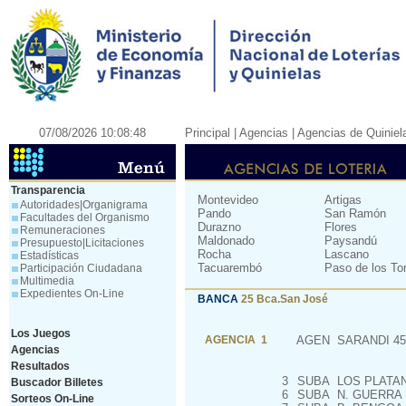
07/08/2026 10:08:48
Principal
| Agencias |
Agencias de Quiniel
Transparencia
Montevideo
Artigas
Autoridades|Organigrama
Pando
San Ramón
Facultades del Organismo
Durazno
Flores
Remuneraciones
Maldonado
Paysandú
Presupuesto|Licitaciones
Rocha
Lascano
Estadísticas
Tacuarembó
Paso de los To
Participación Ciudadana
Multimedia
Expedientes On-Line
BANCA
25 Bca.San José
Los Juegos
AGENCIA 1
AGEN
SARANDI 45
Agencias
Resultados
3
SUBA
LOS PLATANO
Buscador Billetes
6
SUBA
N. GUERRA 
Sorteos On-Line