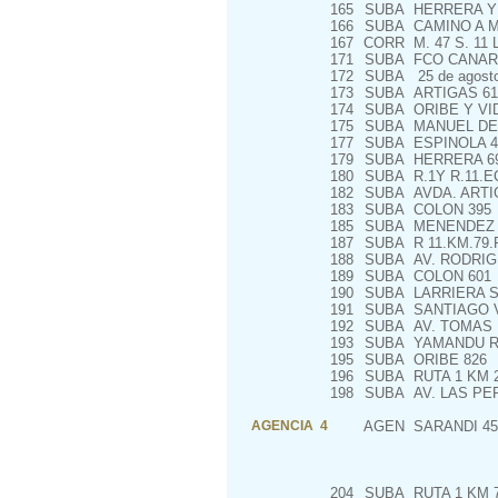
165
SUBA
HERRERA Y 
166
SUBA
CAMINO A M
167
CORR
M. 47 S. 11
171
SUBA
FCO CANARO
172
SUBA
25 de agosto
173
SUBA
ARTIGAS 61
174
SUBA
ORIBE Y VI
175
SUBA
MANUEL DE 
177
SUBA
ESPINOLA 4
179
SUBA
HERRERA 69
180
SUBA
R.1Y R.11.E
182
SUBA
AVDA. ARTI
183
SUBA
COLON 395
185
SUBA
MENENDEZ C
187
SUBA
R 11.KM.79
188
SUBA
AV. RODRIGU
189
SUBA
COLON 601
190
SUBA
LARRIERA S
191
SUBA
SANTIAGO V
192
SUBA
AV. TOMAS P
193
SUBA
YAMANDU RO
195
SUBA
ORIBE 826
196
SUBA
RUTA 1 KM 
198
SUBA
AV. LAS PERL
AGENCIA 4
AGEN
SARANDI 45
204
SUBA
RUTA 1 KM 