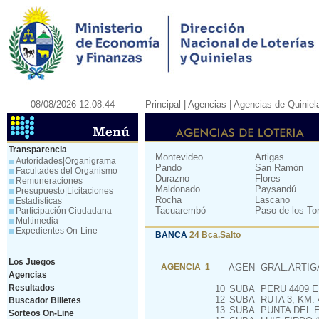
08/08/2026 12:08:44
Principal
| Agencias |
Agencias de Quiniel
Transparencia
Montevideo
Artigas
Autoridades|Organigrama
Pando
San Ramón
Facultades del Organismo
Durazno
Flores
Remuneraciones
Maldonado
Paysandú
Presupuesto|Licitaciones
Rocha
Lascano
Estadísticas
Tacuarembó
Paso de los To
Participación Ciudadana
Multimedia
Expedientes On-Line
BANCA
24 Bca.Salto
Los Juegos
AGENCIA 1
AGEN
GRAL.ARTIGA
Agencias
Resultados
10
SUBA
PERU 4409 E
12
SUBA
RUTA 3, KM. 
Buscador Billetes
13
SUBA
PUNTA DEL E
Sorteos On-Line