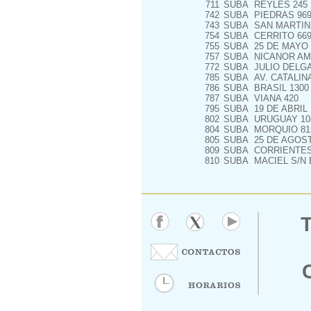
711
SUBA
REYLES 245
742
SUBA
PIEDRAS 96
743
SUBA
SAN MARTIN 
754
SUBA
CERRITO 66
755
SUBA
25 DE MAYO E
757
SUBA
NICANOR AMA
772
SUBA
JULIO DELGAD
785
SUBA
AV. CATALIN
786
SUBA
BRASIL 1300 
787
SUBA
VIANA 420
795
SUBA
19 DE ABRIL
802
SUBA
URUGUAY 108
804
SUBA
MORQUIO 81
805
SUBA
25 DE AGOST
809
SUBA
CORRIENTES 2
810
SUBA
MACIEL S/N 