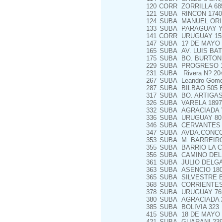
120
CORR
ZORRILLA 68
121
SUBA
RINCON 1740
124
SUBA
MANUEL ORIB
133
SUBA
PARAGUAY Y
141
CORR
URUGUAY 15
147
SUBA
1? DE MAYO 
165
SUBA
AV. LUIS BAT
175
SUBA
BO. BURTON,
229
SUBA
PROGRESO 1
231
SUBA
Rivera N? 204
267
SUBA
Leandro Gome
287
SUBA
BILBAO 505 
317
SUBA
BO. ARTIGA
326
SUBA
VARELA 1897
332
SUBA
AGRACIADA 
336
SUBA
URUGUAY 80
346
SUBA
CERVANTES 1
347
SUBA
AVDA.CONCOR
353
SUBA
M. BARREIRO 
355
SUBA
BARRIO LA C
356
SUBA
CAMINO DEL 
361
SUBA
JULIO DELGA
363
SUBA
ASENCIO 18
365
SUBA
SILVESTRE B
368
SUBA
CORRIENTES 
378
SUBA
URUGUAY 76
380
SUBA
AGRACIADA 2
385
SUBA
BOLIVIA 323
415
SUBA
18 DE MAYO 
421
SUBA
GUARANI 23