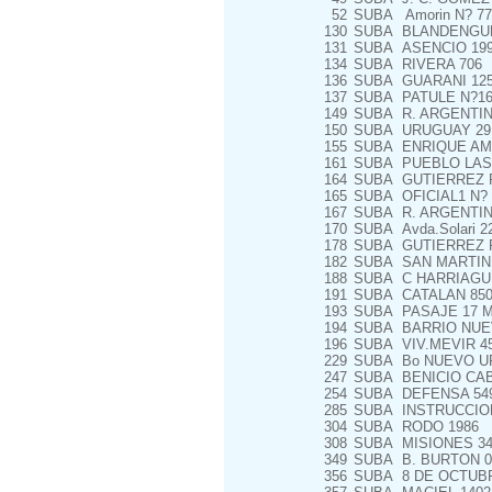
52
SUBA
Amorin N? 772
130
SUBA
BLANDENGUE
131
SUBA
ASENCIO 19
134
SUBA
RIVERA 706
136
SUBA
GUARANI 12
137
SUBA
PATULE N?16
149
SUBA
R. ARGENTIN
150
SUBA
URUGUAY 29
155
SUBA
ENRIQUE AMO
161
SUBA
PUEBLO LAS
164
SUBA
GUTIERREZ R
165
SUBA
OFICIAL1 N? 
167
SUBA
R. ARGENTIN
170
SUBA
Avda.Solari 2
178
SUBA
GUTIERREZ R
182
SUBA
SAN MARTIN 
188
SUBA
C HARRIAGU
191
SUBA
CATALAN 85
193
SUBA
PASAJE 17 M
194
SUBA
BARRIO NUEV
196
SUBA
VIV.MEVIR 4
229
SUBA
Bo NUEVO UR
247
SUBA
BENICIO CAB
254
SUBA
DEFENSA 54
285
SUBA
INSTRUCCION
304
SUBA
RODO 1986
308
SUBA
MISIONES 34
349
SUBA
B. BURTON 0
356
SUBA
8 DE OCTUBR