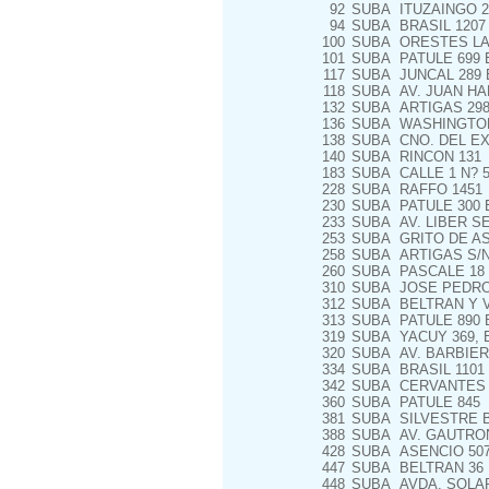
92
SUBA
ITUZAINGO 2
94
SUBA
BRASIL 1207 
100
SUBA
ORESTES LAN
101
SUBA
PATULE 699 E
117
SUBA
JUNCAL 289 
118
SUBA
AV. JUAN HA
132
SUBA
ARTIGAS 2989
136
SUBA
WASHINGTON
138
SUBA
CNO. DEL EX
140
SUBA
RINCON 131
183
SUBA
CALLE 1 N? 5
228
SUBA
RAFFO 1451
230
SUBA
PATULE 300 
233
SUBA
AV. LIBER S
253
SUBA
GRITO DE AS
258
SUBA
ARTIGAS S/N
260
SUBA
PASCALE 18
310
SUBA
JOSE PEDRO 
312
SUBA
BELTRAN Y 
313
SUBA
PATULE 890 
319
SUBA
YACUY 369, 
320
SUBA
AV. BARBIERI
334
SUBA
BRASIL 1101
342
SUBA
CERVANTES 
360
SUBA
PATULE 845
381
SUBA
SILVESTRE B
388
SUBA
AV. GAUTRON
428
SUBA
ASENCIO 50
447
SUBA
BELTRAN 36 
448
SUBA
AVDA. SOLAR