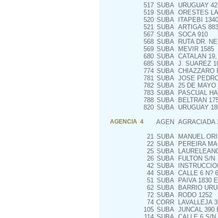
517
SUBA
URUGUAY 42
519
SUBA
ORESTES LA
520
SUBA
ITAPEBI 1340
521
SUBA
ARTIGAS 883
567
SUBA
SOCA 910
568
SUBA
RUTA DR. NER
569
SUBA
MEVIR 1585
680
SUBA
CATALAN 19, 
685
SUBA
J. SUAREZ 1
774
SUBA
CHIAZZARO E
781
SUBA
JOSE PEDRO 
782
SUBA
25 DE MAYO 
783
SUBA
PASCUAL HA
788
SUBA
BELTRAN 17
820
SUBA
URUGUAY 18
AGENCIA 4
AGEN
AGRACIADA 
21
SUBA
MANUEL ORIB
22
SUBA
PEREIRA MAC
25
SUBA
LAURELEANO 
26
SUBA
FULTON S/N
42
SUBA
INSTRUCCIO
44
SUBA
CALLE 6 N? 6
51
SUBA
PAIVA 1830 
62
SUBA
BARRIO URU
72
SUBA
RODO 1252
74
CORR
LAVALLEJA 3
105
SUBA
JUNCAL 390 
114
SUBA
CALLE 6 S/N