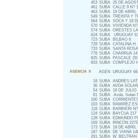
453
SUBA
25 DE AGOST
461
SUBA
CALLE 9 N? 1
463
SUBA
19 DE ABRIL 
549
SUBA
TREINTA Y T
564
SUBA
SOCA Y 19 D
570
SUBA
VIVIENDA N? 
574
SUBA
ORESTES LAN
624
SUBA
URUGUAY 6
723
SUBA
BILBAO 8
728
SUBA
CATALINA H.
733
SUBA
SANTA ROSA 
778
SUBA
CHARRUA 147
825
SUBA
PASCALE 29
833
SUBA
COMPLEJO HA
AGENCIA 9
AGEN
URUGUAY 66
18
SUBA
ANDRES LAT
36
SUBA
AVDA SOLARI
54
SUBA
18 DE JULIO 
81
SUBA
Avda. Solari N
100
SUBA
CORRIENTES 
103
SUBA
RAMIREZ ES
118
SUBA
BARBIERI N?
124
SUBA
BAYCUA 217
128
SUBA
EDMUNDO PR
169
SUBA
RINCON 2275
173
SUBA
19 DE ABRIL 
187
SUBA
DE VIANA 148
201
SUBA
W. BELTRAN 