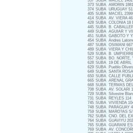
357
SUBA
MACIEL 1402
373
SUBA
AMORIN 188
374
SUBA
URUGUAY 51
405
SUBA
MACIEL 2399
414
SUBA
AV. VIERA 46
428
SUBA
COLONIA 18 
445
SUBA
B. CABALLER
449
SUBA
AGUIAR Y V
451
SUBA
GABOTO Y Y
454
SUBA
Andres Latorr
487
SUBA
OSIMANI 667
489
SUBA
VIERA Y CHI
529
SUBA
B. UMPIERRE
557
SUBA
BO. NORTE, 
628
SUBA
19 DE ABRIL 
629
SUBA
Pueblo Oliver
649
SUBA
SANTA ROSA 
650
SUBA
CALLE PUBLI
665
SUBA
ARENAL GRA
668
SUBA
TERMAS DEL
708
SUBA
AV. SOLARI 1
729
SUBA
Silvestre Bla
731
SUBA
REYLES 114
745
SUBA
VIVIENDA 10
748
SUBA
PARAGUAY 4
759
SUBA
MARO?AS S/N
762
SUBA
CNO. DEL EX
764
SUBA
GUAVIYU 202
765
SUBA
GUARANI ESQ
769
SUBA
AV. CONCORD