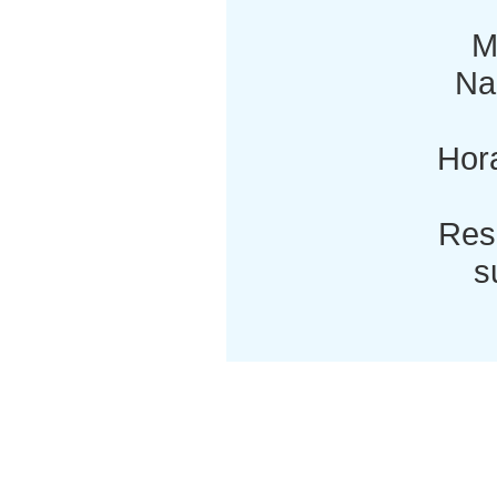
M
Nac
Hora
Res
s