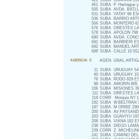
451
SUBA
P. Harriague y
505
SUBA
AVDA. BATLL
531
SUBA
YATAY 96 ES
536
SUBA
BARRIO ARTI
556
SUBA
MONTERO 6
576
SUBA
ORESTES LA
578
SUBA
APOLON 798 
690
SUBA
AVDA. CONCO
691
SUBA
BARBIERI ES
692
SUBA
MANUEL ART
698
SUBA
CALLE 10 55
AGENCIA 5
AGEN
GRAL.ARTIGA
11
SUBA
URUGUAY 54
40
SUBA
URUGUAY 15
76
SUBA
RODO 829 ES
98
SUBA
AMORIN 805
106
SUBA
MISIONES 39
111
SUBA
ORESTES LA
119
CORR
Morquio N? 1
192
SUBA
W.BELTRAN 3
197
SUBA
M ORIBE 290
200
SUBA
AV.PAYSANDU 
203
SUBA
GUAVIYU 197
208
SUBA
VIANA 192 E
238
SUBA
DIEGO LAMAS
239
CORR
Z. MICHELINI
241
SUBA
CAMINO DEL