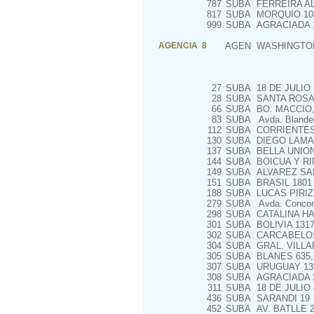
787
SUBA
FERREIRA AL
817
SUBA
MORQUIO 10
999
SUBA
AGRACIADA 
AGENCIA 8
AGEN
WASHINGTON
27
SUBA
18 DE JULIO
28
SUBA
SANTA ROSA
66
SUBA
BO. MACCIO, 
83
SUBA
Avda. Blanden
112
SUBA
CORRIENTES
130
SUBA
DIEGO LAMA
137
SUBA
BELLA UNION
144
SUBA
BOICUA Y R
149
SUBA
ALVAREZ SAN
151
SUBA
BRASIL 1801
188
SUBA
LUCAS PIRIZ
279
SUBA
Avda. Concordi
298
SUBA
CATALINA HA
301
SUBA
BOLIVIA 1317
302
SUBA
CARCABELOS
304
SUBA
GRAL. VILLAR
305
SUBA
BLANES 635,
307
SUBA
URUGUAY 13
308
SUBA
AGRACIADA 
311
SUBA
18 DE JULIO
436
SUBA
SARANDI 19
452
SUBA
AV. BATLLE 