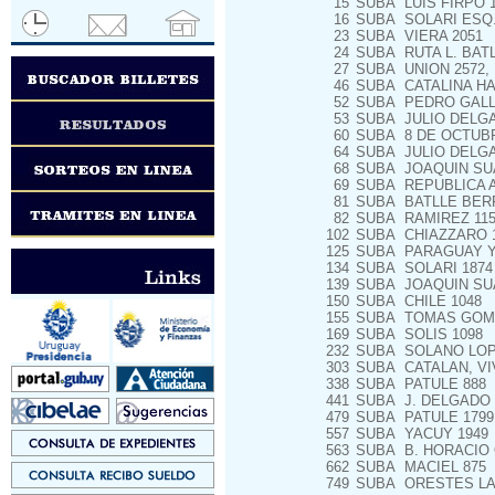
15
SUBA
LUIS FIRPO 1
16
SUBA
SOLARI ESQ.
23
SUBA
VIERA 2051
24
SUBA
RUTA L. BATL
27
SUBA
UNION 2572,
46
SUBA
CATALINA HA
52
SUBA
PEDRO GALLI
53
SUBA
JULIO DELGA
60
SUBA
8 DE OCTUBRE
64
SUBA
JULIO DELGA
68
SUBA
JOAQUIN SUAR
69
SUBA
REPUBLICA A
81
SUBA
BATLLE BERR
82
SUBA
RAMIREZ 115
102
SUBA
CHIAZZARO 
125
SUBA
PARAGUAY Y
134
SUBA
SOLARI 1874
139
SUBA
JOAQUIN SU
150
SUBA
CHILE 1048
155
SUBA
TOMAS GOME
169
SUBA
SOLIS 1098
232
SUBA
SOLANO LOPE
303
SUBA
CATALAN, VI
338
SUBA
PATULE 888
441
SUBA
J. DELGADO 
479
SUBA
PATULE 1799
557
SUBA
YACUY 1949
563
SUBA
B. HORACIO
662
SUBA
MACIEL 875
749
SUBA
ORESTES LA