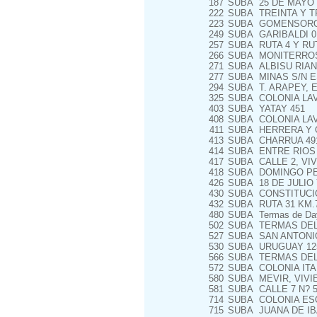
187
SUBA
25 DE MAYO 
222
SUBA
TREINTA Y T
223
SUBA
GOMENSORO
249
SUBA
GARIBALDI 0
257
SUBA
RUTA 4 Y RUT
266
SUBA
MONITERROSO
271
SUBA
ALBISU RIANI
277
SUBA
MINAS S/N E
294
SUBA
T. ARAPEY, 
325
SUBA
COLONIA LA
403
SUBA
YATAY 451
408
SUBA
COLONIA LAV
411
SUBA
HERRERA Y 
413
SUBA
CHARRUA 49
414
SUBA
ENTRE RIOS 
417
SUBA
CALLE 2, VIV.
418
SUBA
DOMINGO PE
426
SUBA
18 DE JULIO
430
SUBA
CONSTITUCIO
432
SUBA
RUTA 31 KM.7
480
SUBA
Termas de D
502
SUBA
TERMAS DEL
527
SUBA
SAN ANTONI
530
SUBA
URUGUAY 12
566
SUBA
TERMAS DEL
572
SUBA
COLONIA ITA
580
SUBA
MEVIR, VIVIE
581
SUBA
CALLE 7 N? 5
714
SUBA
COLONIA ESQ
715
SUBA
JUANA DE IB