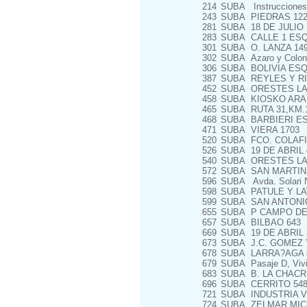
214
SUBA
Instrucciones 
243
SUBA
PIEDRAS 122
281
SUBA
18 DE JULIO 
283
SUBA
CALLE 1 ESQ
301
SUBA
O. LANZA 14
302
SUBA
Azaro y Colon
306
SUBA
BOLIVIA ESQ
387
SUBA
REYLES Y R
452
SUBA
ORESTES LA
458
SUBA
KIOSKO ARA
465
SUBA
RUTA 31,KM.1
468
SUBA
BARBIERI ES
471
SUBA
VIERA 1703
520
SUBA
FCO. COLAFI
526
SUBA
19 DE ABRIL 
540
SUBA
ORESTES LA
572
SUBA
SAN MARTIN 
596
SUBA
Avda. Solari N
598
SUBA
PATULE Y LA
599
SUBA
SAN ANTONIO
655
SUBA
P CAMPO DE
657
SUBA
BILBAO 643
669
SUBA
19 DE ABRIL 
673
SUBA
J.C. GOMEZ 
678
SUBA
LARRA?AGA 
679
SUBA
Pasaje D, Viv
683
SUBA
B. LA CHACRI
696
SUBA
CERRITO 548
721
SUBA
INDUSTRIA VI
724
SUBA
ZELMAR MICH