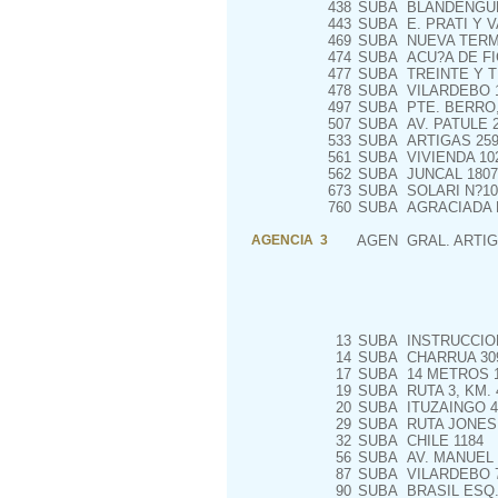
438
SUBA
BLANDENGUE
443
SUBA
E. PRATI Y V
469
SUBA
NUEVA TERMI
474
SUBA
ACU?A DE FI
477
SUBA
TREINTE Y T
478
SUBA
VILARDEBO 1
497
SUBA
PTE. BERRO,
507
SUBA
AV. PATULE 22
533
SUBA
ARTIGAS 259
561
SUBA
VIVIENDA 10
562
SUBA
JUNCAL 1807
673
SUBA
SOLARI N?10
760
SUBA
AGRACIADA 
AGENCIA 3
AGEN
GRAL. ARTIG
13
SUBA
INSTRUCCION
14
SUBA
CHARRUA 309
17
SUBA
14 METROS 10
19
SUBA
RUTA 3, KM. 
20
SUBA
ITUZAINGO 4
29
SUBA
RUTA JONES 
32
SUBA
CHILE 1184
56
SUBA
AV. MANUEL P
87
SUBA
VILARDEBO 
90
SUBA
BRASIL ESQ.