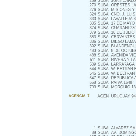
259
SUBA
JUAN CARLOS
270
SUBA
ORESTES LA
276
SUBA
MISIONES Y 
324
SUBA
CNO. J. LUI
333
SUBA
LAVALLEJA 8
335
SUBA
1? DE MAYO 2
374
SUBA
GUARANI 23
379
SUBA
18 DE JULIO
383
SUBA
CERVANTES 1
386
SUBA
DIEGO LAMA
392
SUBA
BLANDENGUE
483
SUBA
8 DE OCTUBR
488
SUBA
AVENIDA VIE
511
SUBA
RIVERA Y LA
539
SUBA
LARRA?AGA 
544
SUBA
W. BETRAN 
545
SUBA
W. BELTRAN 
547
SUBA
REPUBLICA A
558
SUBA
PAIVA 1648
703
SUBA
MORQUIO 13
AGENCIA 7
AGEN
URUGUAY 94
1
SUBA
ALVAREZ SAN
89
SUBA
AV. DOMINGO