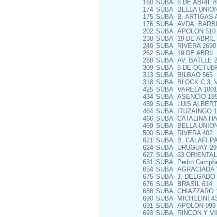
160
SUBA
6 DE ABRIL 8
174
SUBA
BELLA UNION
175
SUBA
B. ARTIGAS 
176
SUBA
AVDA. BARBI
202
SUBA
APOLON 510
238
SUBA
19 DE ABRIL
240
SUBA
RIVERA 2690 
262
SUBA
19 DE ABRIL
288
SUBA
AV. BATLLE 2
309
SUBA
8 DE OCTUBR
313
SUBA
BILBAO 565
318
SUBA
BLOCK C 3, V
425
SUBA
VARELA 1001
434
SUBA
ASENCIO 18
459
SUBA
LUIS ALBERT
464
SUBA
ITUZAINGO 1
466
SUBA
CATALINA HA
469
SUBA
BELLA UNION
500
SUBA
RIVERA 402
621
SUBA
B. CALAFI P
624
SUBA
URUGUAY 29
627
SUBA
33 ORIENTAL
631
SUBA
Pedro Campbel
654
SUBA
AGRACIADA Y
675
SUBA
J. DELGADO 
676
SUBA
BRASIL 614
688
SUBA
CHIAZZARO 
690
SUBA
MICHELINI 4
691
SUBA
APOLON 999
693
SUBA
RINCON Y V