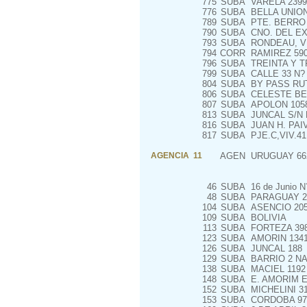
775
SUBA
VARELA 2399
776
SUBA
BELLA UNION 
789
SUBA
PTE. BERRO 
790
SUBA
CNO. DEL EX
793
SUBA
RONDEAU, VIV
794
CORR
RAMIREZ 59
796
SUBA
TREINTA Y T
799
SUBA
CALLE 33 N? 
804
SUBA
BY PASS RUTA
806
SUBA
CELESTE BELZ
807
SUBA
APOLON 105
813
SUBA
JUNCAL S/N 
816
SUBA
JUAN H. PAIV
817
SUBA
PJE.C,VIV.41
AGENCIA 11
AGEN
URUGUAY 66
46
SUBA
16 de Junio N
48
SUBA
PARAGUAY 2
104
SUBA
ASENCIO 20
109
SUBA
BOLIVIA
113
SUBA
FORTEZA 39
123
SUBA
AMORIN 134
126
SUBA
JUNCAL 188
129
SUBA
BARRIO 2 N
138
SUBA
MACIEL 1192
148
SUBA
E. AMORIM E
152
SUBA
MICHELINI 3
153
SUBA
CORDOBA 978,