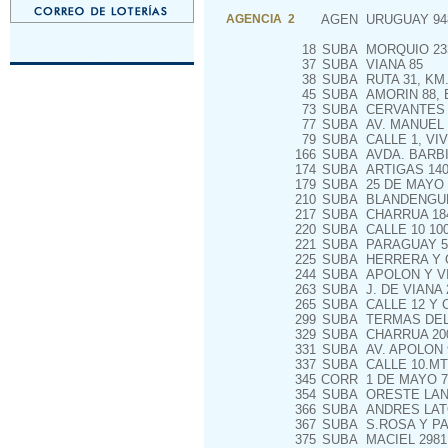
AGENCIA 2
AGEN
URUGUAY 94
18
SUBA
MORQUIO 23
37
SUBA
VIANA 85
38
SUBA
RUTA 31, KM.
45
SUBA
AMORIN 88, 
73
SUBA
CERVANTES 
77
SUBA
AV. MANUEL 
79
SUBA
CALLE 1, VIV
166
SUBA
AVDA. BARBI
174
SUBA
ARTIGAS 140
179
SUBA
25 DE MAYO E
210
SUBA
BLANDENGUE
217
SUBA
CHARRUA 18
220
SUBA
CALLE 10 10
221
SUBA
PARAGUAY 5
225
SUBA
HERRERA Y 
244
SUBA
APOLON Y VI
263
SUBA
J. DE VIANA 
265
SUBA
CALLE 12 Y C
299
SUBA
TERMAS DEL 
329
SUBA
CHARRUA 200
331
SUBA
AV. APOLON 
337
SUBA
CALLE 10.MT
345
CORR
1 DE MAYO 7
354
SUBA
ORESTE LANZ
366
SUBA
ANDRES LAT
367
SUBA
S.ROSA Y P
375
SUBA
MACIEL 2981