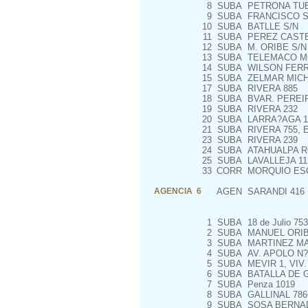
8
SUBA
PETRONA TUB
9
SUBA
FRANCISCO S
10
SUBA
BATLLE S/N
11
SUBA
PEREZ CASTE
12
SUBA
M. ORIBE S/N
13
SUBA
TELEMACO MO
14
SUBA
WILSON FERR
15
SUBA
ZELMAR MICHE
17
SUBA
RIVERA 885
18
SUBA
BVAR. PEREIR
19
SUBA
RIVERA 232
20
SUBA
LARRA?AGA 1
21
SUBA
RIVERA 755, E
23
SUBA
RIVERA 239
24
SUBA
ATAHUALPA RO
25
SUBA
LAVALLEJA 11
33
CORR
MORQUIO ESQ
AGENCIA 6
AGEN
SARANDI 416
1
SUBA
18 de Julio 753
2
SUBA
MANUEL ORIB
3
SUBA
MARTINEZ MA
4
SUBA
AV. APOLO N? 
5
SUBA
MEVIR 1, VIV.
6
SUBA
BATALLA DE 
7
SUBA
Penza 1019
8
SUBA
GALLINAL 786
9
SUBA
SOSA BERNAD