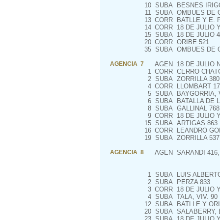
10
SUBA
BESNES IRIGO
11
SUBA
OMBUES DE O
13
CORR
BATLLE Y E. P
14
CORR
18 DE JULIO 
15
SUBA
18 DE JULIO 4
20
CORR
ORIBE 521
35
SUBA
OMBUES DE 
AGENCIA 7
AGEN
18 DE JULIO N
1
CORR
CERRO CHATO
2
SUBA
ZORRILLA 380
4
CORR
LLOMBART 17
5
SUBA
BAYGORRIA, V
6
SUBA
BATALLA DE L
8
SUBA
GALLINAL 768
9
CORR
18 DE JULIO 
15
SUBA
ARTIGAS 863
16
CORR
LEANDRO GOM
19
SUBA
ZORRILLA 537
AGENCIA 8
AGEN
SARANDI 416,
1
SUBA
LUIS ALBERTO
2
SUBA
PERZA 833
3
CORR
18 DE JULIO 
4
SUBA
TALA, VIV. 90
12
SUBA
BATLLE Y ORI
20
SUBA
SALABERRY, E
23
SUBA
18 DE JULIO 