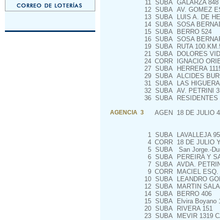
11
SUBA
GALARZA 848
12
SUBA
AV. GOMEZ E
13
SUBA
LUIS A. DE H
14
SUBA
SOSA BERNAD
15
SUBA
BERRO 524
16
SUBA
SOSA BERNAR
19
SUBA
RUTA 100.KM.
21
SUBA
DOLORES VIDA
24
CORR
IGNACIO ORIBE
27
SUBA
HERRERA 1115,
29
SUBA
ALCIDES BURG
31
SUBA
LAS HIGUERAS 
32
SUBA
AV. PETRINI 3
36
SUBA
RESIDENTES D
AGENCIA 3
AGEN
18 DE JULIO 4
1
SUBA
LAVALLEJA 95
4
CORR
18 DE JULIO Y
5
SUBA
San Jorge.-Du
6
SUBA
PEREIRA Y S
7
SUBA
AVDA. PETRIN
9
CORR
MACIEL ESQ.
10
SUBA
LEANDRO GOM
12
SUBA
MARTIN SALA
14
SUBA
BERRO 406
15
SUBA
Elvira Boyano 
20
SUBA
RIVERA 151
23
SUBA
MEVIR 1319 