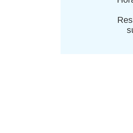
Res
s