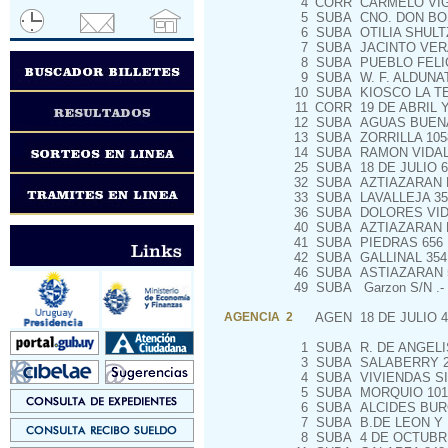
4
CORR
CARMELO VIGN
5
SUBA
CNO. DON BO
6
SUBA
OTILIA SHULT
7
SUBA
JACINTO VERA,
8
SUBA
PUEBLO FELI
9
SUBA
W. F. ALDUNA
10
SUBA
KIOSCO LA TE
11
CORR
19 DE ABRIL 
12
SUBA
AGUAS BUEN
13
SUBA
ZORRILLA 105
14
SUBA
RAMON VIDAL
25
SUBA
18 DE JULIO 6
32
SUBA
AZTIAZARAN E
33
SUBA
LAVALLEJA 35
36
SUBA
DOLORES VIDA
40
SUBA
AZTIAZARAN 
41
SUBA
PIEDRAS 656
42
SUBA
GALLINAL 354
46
SUBA
ASTIAZARAN 
49
SUBA
Garzon S/N .-
AGENCIA 2
AGEN
18 DE JULIO 4
1
SUBA
R. DE ANGELI
3
SUBA
SALABERRY 2
4
SUBA
VIVIENDAS SI
5
SUBA
MORQUIO 101
6
SUBA
ALCIDES BURG
7
SUBA
B.DE LEON Y
8
SUBA
4 DE OCTUBRE