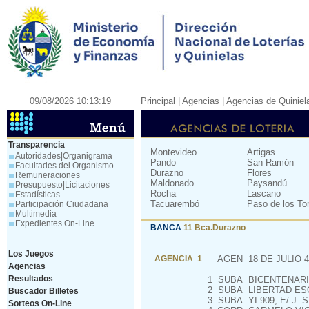
09/08/2026 10:13:19
Principal
| Agencias |
Agencias de Quiniel
Transparencia
Montevideo
Artigas
Autoridades|Organigrama
Pando
San Ramón
Facultades del Organismo
Durazno
Flores
Remuneraciones
Maldonado
Paysandú
Presupuesto|Licitaciones
Rocha
Lascano
Estadísticas
Tacuarembó
Paso de los To
Participación Ciudadana
Multimedia
Expedientes On-Line
BANCA
11 Bca.Durazno
Los Juegos
AGENCIA 1
AGEN
18 DE JULIO 4
Agencias
Resultados
1
SUBA
BICENTENARIO
2
SUBA
LIBERTAD ES
Buscador Billetes
3
SUBA
YI 909, E/ J.
Sorteos On-Line