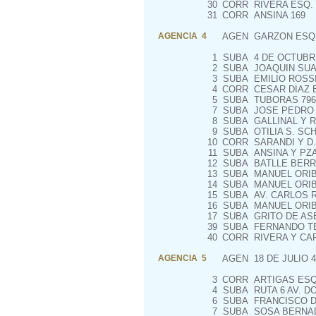
30
CORR
RIVERA ESQ. 
31
CORR
ANSINA 169
AGENCIA 4
AGEN
GARZON ESQ.
1
SUBA
4 DE OCTUBR
2
SUBA
JOAQUIN SUAR
3
SUBA
EMILIO ROSSI
4
CORR
CESAR DIAZ E
5
SUBA
TUBORAS 796
7
SUBA
JOSE PEDRO 
8
SUBA
GALLINAL Y R
9
SUBA
OTILIA S. SCH
10
CORR
SARANDI Y D. 
11
SUBA
ANSINA Y PZA
12
SUBA
BATLLE BERR
13
SUBA
MANUEL ORIB
14
SUBA
MANUEL ORIBE
15
SUBA
AV. CARLOS R
16
SUBA
MANUEL ORIBE
17
SUBA
GRITO DE ASE
39
SUBA
FERNANDO TE
40
CORR
RIVERA Y CA
AGENCIA 5
AGEN
18 DE JULIO 4
3
CORR
ARTIGAS ESQ
4
SUBA
RUTA 6 AV. D
6
SUBA
FRANCISCO DE
7
SUBA
SOSA BERNAD