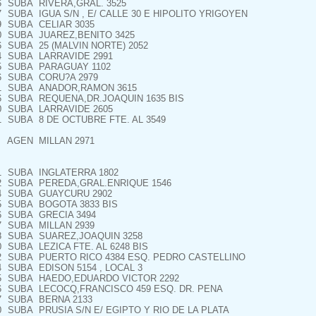
6
SUBA
RIVERA,GRAL. 3525
7
SUBA
IGUA S/N , E/ CALLE 30 E HIPOLITO YRIGOYEN
9
SUBA
CELIAR 3035
0
SUBA
JUAREZ,BENITO 3425
6
SUBA
25 (MALVIN NORTE) 2052
4
SUBA
LARRAVIDE 2991
5
SUBA
PARAGUAY 1102
6
SUBA
CORU?A 2979
1
SUBA
ANADOR,RAMON 3615
6
SUBA
REQUENA,DR.JOAQUIN 1635 BIS
0
SUBA
LARRAVIDE 2605
1
SUBA
8 DE OCTUBRE FTE. AL 3549
AGEN
MILLAN 2971
1
SUBA
INGLATERRA 1802
2
SUBA
PEREDA,GRAL.ENRIQUE 1546
4
SUBA
GUAYCURU 2902
5
SUBA
BOGOTA 3833 BIS
6
SUBA
GRECIA 3494
7
SUBA
MILLAN 2939
8
SUBA
SUAREZ,JOAQUIN 3258
0
SUBA
LEZICA FTE. AL 6248 BIS
2
SUBA
PUERTO RICO 4384 ESQ. PEDRO CASTELLINO
4
SUBA
EDISON 5154 , LOCAL 3
5
SUBA
HAEDO,EDUARDO VICTOR 2292
6
SUBA
LECOCQ,FRANCISCO 459 ESQ. DR. PENA
7
SUBA
BERNA 2133
0
SUBA
PRUSIA S/N E/ EGIPTO Y RIO DE LA PLATA