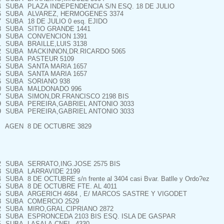
4
SUBA
PLAZA INDEPENDENCIA S/N ESQ. 18 DE JULIO
6
SUBA
ALVAREZ, HERMOGENES 3374
7
SUBA
18 DE JULIO 0 esq. EJIDO
8
SUBA
SITIO GRANDE 1441
0
SUBA
CONVENCION 1391
1
SUBA
BRAILLE,LUIS 3138
2
SUBA
MACKINNON,DR.RICARDO 5065
3
SUBA
PASTEUR 5109
5
SUBA
SANTA MARIA 1657
5
SUBA
SANTA MARIA 1657
6
SUBA
SORIANO 938
0
SUBA
MALDONADO 996
7
SUBA
SIMON,DR.FRANCISCO 2198 BIS
9
SUBA
PEREIRA,GABRIEL ANTONIO 3033
9
SUBA
PEREIRA,GABRIEL ANTONIO 3033
AGEN
8 DE OCTUBRE 3829
2
SUBA
SERRATO,ING.JOSE 2575 BIS
3
SUBA
LARRAVIDE 2199
4
SUBA
8 DE OCTUBRE s/n frente al 3404 casi Bvar. Batlle y Ordo?ez
5
SUBA
8 DE OCTUBRE FTE. AL 4011
6
SUBA
ARGERICH 4684 , E/ MARCOS SASTRE Y VIGODET
8
SUBA
COMERCIO 2529
2
SUBA
MIRO,GRAL.CIPRIANO 2872
3
SUBA
ESPRONCEDA 2103 BIS ESQ. ISLA DE GASPAR
5
SUBA
LASALA,CNEL. 4330