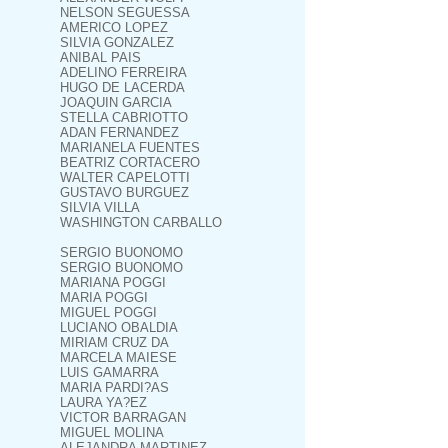
NELSON SEGUESSA
AMERICO LOPEZ
SILVIA GONZALEZ
ANIBAL PAIS
ADELINO FERREIRA
HUGO DE LACERDA
JOAQUIN GARCIA
STELLA CABRIOTTO
ADAN FERNANDEZ
MARIANELA FUENTES
BEATRIZ CORTACERO
WALTER CAPELOTTI
GUSTAVO BURGUEZ
SILVIA VILLA
WASHINGTON CARBALLO
SERGIO BUONOMO
SERGIO BUONOMO
MARIANA POGGI
MARIA POGGI
MIGUEL POGGI
LUCIANO OBALDIA
MIRIAM CRUZ DA
MARCELA MAIESE
LUIS GAMARRA
MARIA PARDI?AS
LAURA YA?EZ
VICTOR BARRAGAN
MIGUEL MOLINA
ALEJANDRA MARTINEZ