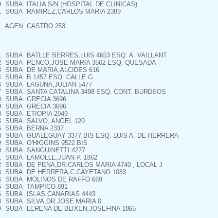
9
SUBA
ITALIA S/N (HOSPITAL DE CLINICAS)
1
SUBA
RAMIREZ,CARLOS MARIA 2389
AGEN
CASTRO 253
1
SUBA
BATLLE BERRES,LUIS 4653 ESQ. A. VAILLANT
2
SUBA
PENCO,JOSE MARIA 3562 ESQ. QUESADA
3
SUBA
DE MARIA,ALCIDES 616
4
SUBA
B 1457 ESQ. CALLE G
6
SUBA
LAGUNA,JULIAN 5477
7
SUBA
SANTA CATALINA 3498 ESQ. CONT. BURDEOS
9
SUBA
GRECIA 3696
9
SUBA
GRECIA 3696
8
SUBA
ETIOPIA 2949
3
SUBA
SALVO, ANGEL 120
6
SUBA
BERNA 2337
8
SUBA
GUALEGUAY 3377 BIS ESQ. LUIS A. DE HERRERA
9
SUBA
O'HIGGINS 9522 BIS
0
SUBA
SANGUINETTI 4277
1
SUBA
LAMOLLE,JUAN P. 1862
2
SUBA
DE PENA,DR.CARLOS MARIA 4740 , LOCAL J
3
SUBA
DE HERRERA,C.CAYETANO 1083
4
SUBA
MOLINOS DE RAFFO 669
5
SUBA
TAMPICO 891
6
SUBA
ISLAS CANARIAS 4443
8
SUBA
SILVA,DR.JOSE MARIA 0
9
SUBA
LERENA DE BLIXEN,JOSEFINA 1865