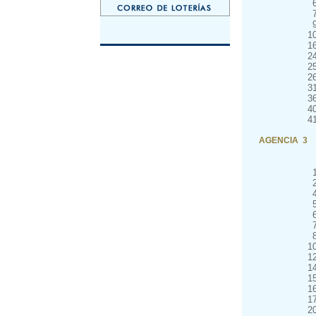
1
1
2
2
2
3
3
4
4
AGENCIA 3
1
1
1
1
1
1
2