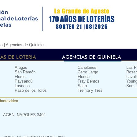
as |
Agencias de Quinielas
Artigas
Canelones
Las P
San Ramón
Cerro Largo
Rosar
Flores
Florida
Lavall
Paysandú
Fray Bentos
Youn
Lascano
Salto
San J
Paso de los Toros
Treinta y Tres
Montevideo
AGEN
NAPOLES 3402