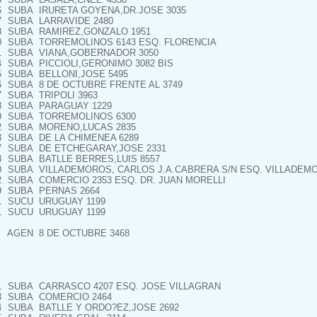
6
SUBA
IRURETA GOYENA,DR.JOSE 3035
7
SUBA
LARRAVIDE 2480
8
SUBA
RAMIREZ,GONZALO 1951
0
SUBA
TORREMOLINOS 6143 ESQ. FLORENCIA
1
SUBA
VIANA,GOBERNADOR 3050
4
SUBA
PICCIOLI,GERONIMO 3082 BIS
5
SUBA
BELLONI,JOSE 5495
6
SUBA
8 DE OCTUBRE FRENTE AL 3749
7
SUBA
TRIPOLI 3963
8
SUBA
PARAGUAY 1229
9
SUBA
TORREMOLINOS 6300
2
SUBA
MORENO,LUCAS 2835
3
SUBA
DE LA CHIMENEA 6289
7
SUBA
DE ETCHEGARAY,JOSE 2331
8
SUBA
BATLLE BERRES,LUIS 8557
0
SUBA
VILLADEMOROS, CARLOS J.A.CABRERA S/N ESQ. VILLADEM
2
SUBA
COMERCIO 2353 ESQ. DR. JUAN MORELLI
9
SUBA
PERNAS 2664
1
SUCU
URUGUAY 1199
1
SUCU
URUGUAY 1199
AGEN
8 DE OCTUBRE 3468
1
SUBA
CARRASCO 4207 ESQ. JOSE VILLAGRAN
3
SUBA
COMERCIO 2464
4
SUBA
BATLLE Y ORDO?EZ,JOSE 2692