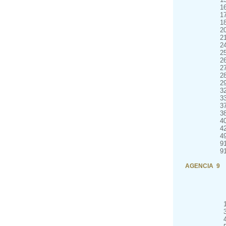
1
1
1
2
2
2
2
2
2
2
2
3
3
3
3
4
4
4
9
9
AGENCIA 9