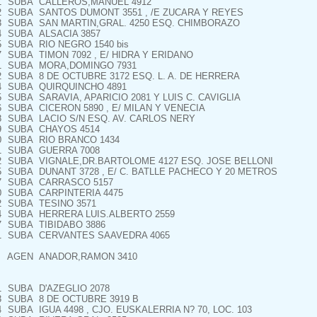
1
SUBA
CALLEROS,MANUEL 4912
2
SUBA
SANTOS DUMONT 3551 , /E ZUCARA Y REYES
3
SUBA
SAN MARTIN,GRAL. 4250 ESQ. CHIMBORAZO
4
SUBA
ALSACIA 3857
5
SUBA
RIO NEGRO 1540 bis
7
SUBA
TIMON 7092 , E/ HIDRA Y ERIDANO
1
SUBA
MORA,DOMINGO 7931
2
SUBA
8 DE OCTUBRE 3172 ESQ. L. A. DE HERRERA
4
SUBA
QUIRQUINCHO 4891
5
SUBA
SARAVIA, APARICIO 2081 Y LUIS C. CAVIGLIA
6
SUBA
CICERON 5890 , E/ MILAN Y VENECIA
8
SUBA
LACIO S/N ESQ. AV. CARLOS NERY
9
SUBA
CHAYOS 4514
0
SUBA
RIO BRANCO 1434
1
SUBA
GUERRA 7008
2
SUBA
VIGNALE,DR.BARTOLOME 4127 ESQ. JOSE BELLONI
5
SUBA
DUNANT 3728 , E/ C. BATLLE PACHECO Y 20 METROS
7
SUBA
CARRASCO 5157
0
SUBA
CARPINTERIA 4475
2
SUBA
TESINO 3571
4
SUBA
HERRERA LUIS.ALBERTO 2559
7
SUBA
TIBIDABO 3886
1
SUBA
CERVANTES SAAVEDRA 4065
AGEN
ANADOR,RAMON 3410
1
SUBA
D'AZEGLIO 2078
3
SUBA
8 DE OCTUBRE 3919 B
4
SUBA
IGUA 4498 , CJO. EUSKALERRIA N? 70, LOC. 103