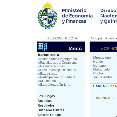
08/08/2026 10:22:32
Principal
| Agenci
Transparencia
Montevideo
Autoridades|Organigrama
Pando
Facultades del Organismo
Durazno
Remuneraciones
Maldonado
Presupuesto|Licitaciones
Rocha
Estadísticas
Tacuarembó
Participación Ciudadana
Multimedia
Expedientes On-Line
BANCA
1 Bca.
Los Juegos
AGENCIA 1
Agencias
Resultados
Buscador Billetes
Sorteos On-Line