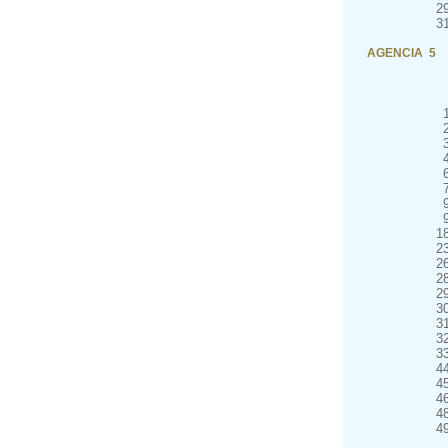
2
3
AGENCIA 5
1
2
2
2
2
3
3
3
3
4
4
4
4
4