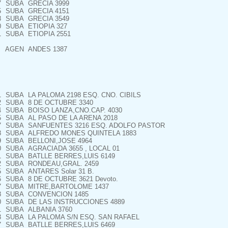
7
SUBA
GRECIA 3999
5
SUBA
GRECIA 4151
8
SUBA
GRECIA 3549
0
SUBA
ETIOPIA 327
1
SUBA
ETIOPIA 2551
AGEN
ANDES 1387
1
SUBA
LA PALOMA 2198 ESQ. CNO. CIBILS
2
SUBA
8 DE OCTUBRE 3340
4
SUBA
BOISO LANZA,CNO.CAP. 4030
5
SUBA
AL PASO DE LA ARENA 2018
7
SUBA
SANFUENTES 3216 ESQ. ADOLFO PASTOR
8
SUBA
ALFREDO MONES QUINTELA 1883
9
SUBA
BELLONI,JOSE 4964
0
SUBA
AGRACIADA 3655 , LOCAL 01
1
SUBA
BATLLE BERRES,LUIS 6149
2
SUBA
RONDEAU,GRAL. 2459
5
SUBA
ANTARES Solar 31 B.
6
SUBA
8 DE OCTUBRE 3621 Devoto.
7
SUBA
MITRE,BARTOLOME 1437
8
SUBA
CONVENCION 1485
0
SUBA
DE LAS INSTRUCCIONES 4889
1
SUBA
ALBANIA 3760
3
SUBA
LA PALOMA S/N ESQ. SAN RAFAEL
7
SUBA
BATLLE BERRES,LUIS 6469