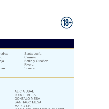
iedras
Santa Lucía
io
Carmelo
eja
Batlle y Ordóñez
g
Rivera
osé
Soriano
ALICIA UBAL
JORGE MESA
GONZALO MESA
SANTIAGO MESA
MARIO UBAL