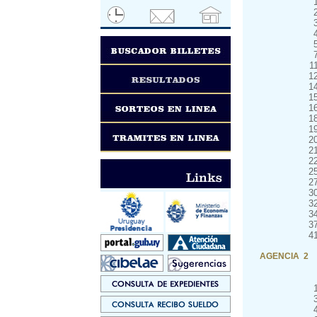
1
1
1
1
1
1
1
2
2
2
2
2
3
3
3
3
4
AGENCIA 2