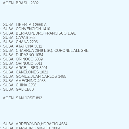
AGEN
BRASIL 2502
1
SUBA
LIBERTAD 2669 A
2
SUBA
CONVENCION 1410
3
SUBA
BERRO,PEDRO FRANCISCO 1091
4
SUBA
CA?AS 263
6
SUBA
CHANA 2296
8
SUBA
ATAHONA 3611
2
SUBA
CHARRUA 2649 ESQ. CORONEL ALEGRE
6
SUBA
DURAZNO 1054
8
SUBA
ORINOCO 5039
2
SUBA
ORINOCO 5011
5
SUBA
ARCE,LIBER 3201
4
SUBA
CANELONES 1021
5
SUBA
GOMEZ,JUAN CARLOS 1495
8
SUBA
AMEGHINO 4983
3
SUBA
CHINA 2258
5
SUBA
GALICIA 0
AGEN
SAN JOSE 892
1
SUBA
ARREDONDO,HORACIO 4684
2
SUBA
BARREIRO,MIGUEL 3004