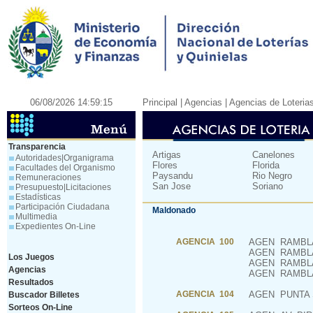
06/08/2026 14:59:15
Principal
| Agencias |
Agencias de Loteria
Transparencia
Artigas
Canelones
Autoridades|Organigrama
Flores
Florida
Facultades del Organismo
Paysandu
Rio Negro
Remuneraciones
San Jose
Soriano
Presupuesto|Licitaciones
Estadísticas
Participación Ciudadana
Maldonado
Multimedia
Expedientes On-Line
AGENCIA 100
AGEN
RAMBLA
AGEN
RAMBLA
Los Juegos
AGEN
RAMBLA
Agencias
AGEN
RAMBLA
Resultados
AGENCIA 104
AGEN
PUNTA 
Buscador Billetes
Sorteos On-Line