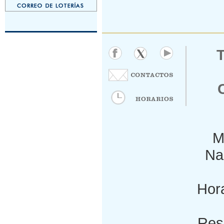
M
Nac
Hora
Res