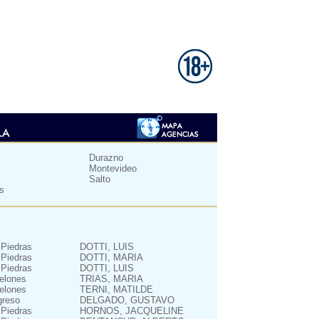
Durazno
Montevideo
Salto
es
 Piedras
DOTTI, LUIS
 Piedras
DOTTI, MARIA
 Piedras
DOTTI, LUIS
elones
TRIAS, MARIA
elones
TERNI, MATILDE
greso
DELGADO, GUSTAVO
 Piedras
HORNOS, JACQUELINE