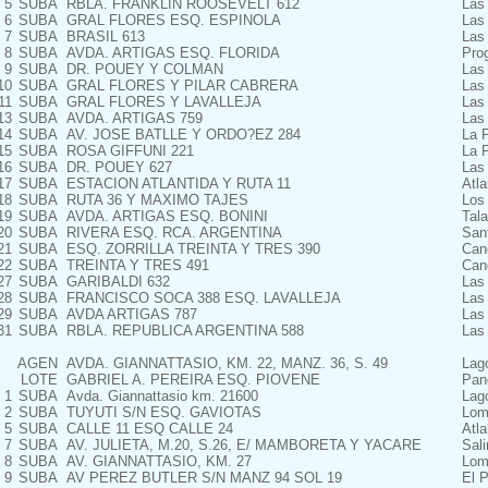
5
SUBA
RBLA. FRANKLIN ROOSEVELT 612
Las
6
SUBA
GRAL FLORES ESQ. ESPINOLA
Las
7
SUBA
BRASIL 613
Las
8
SUBA
AVDA. ARTIGAS ESQ. FLORIDA
Pro
9
SUBA
DR. POUEY Y COLMAN
Las
10
SUBA
GRAL FLORES Y PILAR CABRERA
Las
11
SUBA
GRAL FLORES Y LAVALLEJA
Las
13
SUBA
AVDA. ARTIGAS 759
Las
14
SUBA
AV. JOSE BATLLE Y ORDO?EZ 284
La 
15
SUBA
ROSA GIFFUNI 221
La 
16
SUBA
DR. POUEY 627
Las
17
SUBA
ESTACION ATLANTIDA Y RUTA 11
Atla
18
SUBA
RUTA 36 Y MAXIMO TAJES
Los 
19
SUBA
AVDA. ARTIGAS ESQ. BONINI
Tala
20
SUBA
RIVERA ESQ. RCA. ARGENTINA
San
21
SUBA
ESQ. ZORRILLA TREINTA Y TRES 390
Can
22
SUBA
TREINTA Y TRES 491
Can
27
SUBA
GARIBALDI 632
Las
28
SUBA
FRANCISCO SOCA 388 ESQ. LAVALLEJA
Las
29
SUBA
AVDA ARTIGAS 787
Las
31
SUBA
RBLA. REPUBLICA ARGENTINA 588
Las
AGEN
AVDA. GIANNATTASIO, KM. 22, MANZ. 36, S. 49
Lag
LOTE
GABRIEL A. PEREIRA ESQ. PIOVENE
Pan
1
SUBA
Avda. Giannattasio km. 21600
Lag
2
SUBA
TUYUTI S/N ESQ. GAVIOTAS
Lom
5
SUBA
CALLE 11 ESQ CALLE 24
Atla
7
SUBA
AV. JULIETA, M.20, S.26, E/ MAMBORETA Y YACARE
Sal
8
SUBA
AV. GIANNATTASIO, KM. 27
Lom
9
SUBA
AV PEREZ BUTLER S/N MANZ 94 SOL 19
El P