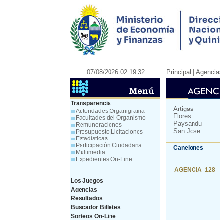
07/08/2026 02:19:32
Principal
| Agencia
Transparencia
Artigas
Autoridades|Organigrama
Flores
Facultades del Organismo
Paysandu
Remuneraciones
San Jose
Presupuesto|Licitaciones
Estadísticas
Participación Ciudadana
Canelones
Multimedia
Expedientes On-Line
AGENCIA 128
Los Juegos
Agencias
Resultados
Buscador Billetes
Sorteos On-Line