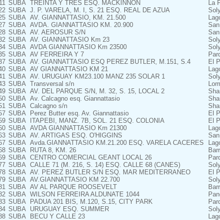
11
SUBA
TREINTA Y TRES ESQ. MACKINNON
La F
22
SUBA
J. P. VARELA, M. I, S. 21 ESQ. REAL DE AZUA
Sol
25
SUBA
AV. GIANNATTASIO, KM. 21.500
Lag
27
SUBA
AVDA. GIANNATTASIO KM. 20.900
San
28
SUBA
AV. AEROSUR S/N
San
32
SUBA
AV. GIANNATTASIO Km 23
Sol
34
SUBA
AVDA GIANNATTASIO Km 23500
Sol
35
SUBA
AV FERREIRA Y 7
Parq
37
SUBA
AV. GIANNATTASIO ESQ PEREZ BUTLER, M.151, S.4
El P
40
SUBA
AV GIANNATTASIO KM 21
Lag
41
SUBA
AV. URUGUAY KM23.100 MANZ 235 SOLAR 1
Sol
43
SUBA
Transversal s/n
Lom
49
SUBA
AV. DEL PARQUE S/N, M. 32, S. 15, LOCAL 2
Shan
50
SUBA
Av. Calcagno esq. Giannattasio
Shan
51
SUBA
Calcagno s/n
Shan
57
SUBA
Perez Butter esq. Av. Giannattasio
El P
59
SUBA
ITAPEBI, MANZ. 7B, SOL. 21 ESQ. COLONIA
El P
60
SUBA
AVDA GIANNATTASIO Km 21300
Lag
63
SUBA
AV. ARTIGAS ESQ. O'HIGGINS
San
67
SUBA
Avda.GIANNATTASIO KM.21.200 ESQ. VARELA CACERES
Lag
68
SUBA
RUTA 8, KM. 26
Bar
69
SUBA
CENTRO COMERCIAL GEANT LOCAL 26
Par
77
SUBA
CALLE 71 (M. 216, S. 14) ESQ. CALLE 68 (CANES)
Sol
78
SUBA
AV. PEREZ BUTLER S/N ESQ. MAR MEDITERRANEO
El P
79
SUBA
AV.GIANNATTASIO KM 22.700
Sol
81
SUBA
AV AL PARQUE ROOSEVELT
Bar
82
SUBA
WILSON FERREIRA ALDUNATE 1044
Pan
83
SUBA
PADUA 201 BIS, M.120, S.15, CITY PARK
Par
84
SUBA
URUGUAY ESQ. SUMMER
Sol
88
SUBA
BECU Y CALLE 23
Lag