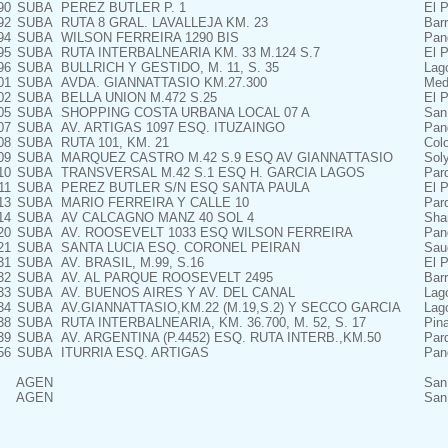
90
SUBA
PEREZ BUTLER P. 1
El P
92
SUBA
RUTA 8 GRAL. LAVALLEJA KM. 23
Bar
94
SUBA
WILSON FERREIRA 1290 BIS
Pan
95
SUBA
RUTA INTERBALNEARIA KM. 33 M.124 S.7
El P
96
SUBA
BULLRICH Y GESTIDO, M. 11, S. 35
Lag
01
SUBA
AVDA. GIANNATTASIO KM.27.300
Med
02
SUBA
BELLA UNION M.472 S.25
El P
05
SUBA
SHOPPING COSTA URBANA LOCAL 07 A
San
07
SUBA
AV. ARTIGAS 1097 ESQ. ITUZAINGO
Pan
08
SUBA
RUTA 101, KM. 21
Colo
09
SUBA
MARQUEZ CASTRO M.42 S.9 ESQ AV GIANNATTASIO
Sol
10
SUBA
TRANSVERSAL M.42 S.1 ESQ H. GARCIA LAGOS
Par
11
SUBA
PEREZ BUTLER S/N ESQ SANTA PAULA
El P
13
SUBA
MARIO FERREIRA Y CALLE 10
Parq
14
SUBA
AV CALCAGNO MANZ 40 SOL 4
Shan
20
SUBA
AV. ROOSEVELT 1033 ESQ WILSON FERREIRA
Pan
21
SUBA
SANTA LUCIA ESQ. CORONEL PEIRAN
Sau
31
SUBA
AV. BRASIL, M.99, S.16
El P
32
SUBA
AV. AL PARQUE ROOSEVELT 2495
Bar
33
SUBA
AV. BUENOS AIRES Y AV. DEL CANAL
Lag
34
SUBA
AV.GIANNATTASIO,KM.22 (M.19,S.2) Y SECCO GARCIA
Lag
38
SUBA
RUTA INTERBALNEARIA, KM. 36.700, M. 52, S. 17
Pin
39
SUBA
AV. ARGENTINA (P.4452) ESQ. RUTA INTERB.,KM.50
Parq
56
SUBA
ITURRIA ESQ. ARTIGAS
Pan
AGEN
San
AGEN
San