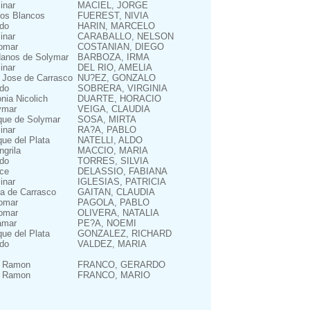
inar
MACIEL, JORGE
ros Blancos
FUEREST, NIVIA
do
HARIN, MARCELO
inar
CARABALLO, NELSON
omar
COSTANIAN, DIEGO
anos de Solymar
BARBOZA, IRMA
inar
DEL RIO, AMELIA
 Jose de Carrasco
NU?EZ, GONZALO
do
SOBRERA, VIRGINIA
nia Nicolich
DUARTE, HORACIO
ymar
VEIGA, CLAUDIA
que de Solymar
SOSA, MIRTA
inar
RA?A, PABLO
ue del Plata
NATELLI, ALDO
grila
MACCIO, MARIA
do
TORRES, SILVIA
ce
DELASSIO, FABIANA
inar
IGLESIAS, PATRICIA
ra de Carrasco
GAITAN, CLAUDIA
omar
PAGOLA, PABLO
omar
OLIVERA, NATALIA
amar
PE?A, NOEMI
ue del Plata
GONZALEZ, RICHARD
do
VALDEZ, MARIA
 Ramon
FRANCO, GERARDO
 Ramon
FRANCO, MARIO