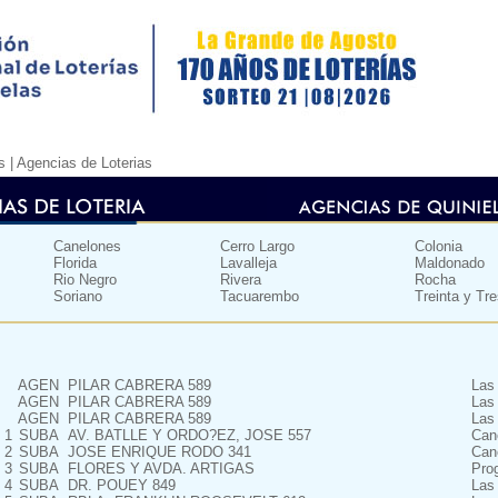
s |
Agencias de Loterias
Canelones
Cerro Largo
Colonia
Florida
Lavalleja
Maldonado
Rio Negro
Rivera
Rocha
Soriano
Tacuarembo
Treinta y Tr
AGEN
PILAR CABRERA 589
Las
AGEN
PILAR CABRERA 589
Las
AGEN
PILAR CABRERA 589
Las
1
SUBA
AV. BATLLE Y ORDO?EZ, JOSE 557
Can
2
SUBA
JOSE ENRIQUE RODO 341
Can
3
SUBA
FLORES Y AVDA. ARTIGAS
Pro
4
SUBA
DR. POUEY 849
Las