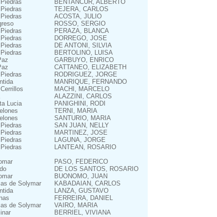
 Piedras
BENTANCUR, ALBERTO
 Piedras
TEJERA, CARLOS
 Piedras
ACOSTA, JULIO
greso
ROSSO, SERGIO
 Piedras
PERAZA, BLANCA
 Piedras
DORREGO, JOSE
 Piedras
DE ANTONI, SILVIA
 Piedras
BERTOLINO, LUISA
Paz
GARBUYO, ENRICO
Paz
CATTANEO, ELIZABETH
 Piedras
RODRIGUEZ, JORGE
ntida
MANRIQUE, FERNANDO
Cerrillos
MACHI, MARCELO
ALAZZINI, CARLOS
ta Lucia
PANIGHINI, RODI
elones
TERNI, MARIA
elones
SANTURIO, MARIA
 Piedras
SAN JUAN, NELLY
 Piedras
MARTINEZ, JOSE
 Piedras
LAGUNA, JORGE
 Piedras
LANTEAN, ROSARIO
omar
PASO, FEDERICO
do
DE LOS SANTOS, ROSARIO
omar
BUONOMO, JUAN
as de Solymar
KABADAIAN, CARLOS
ntida
LANZA, GUSTAVO
inas
FERREIRA, DANIEL
as de Solymar
VAIRO, MARIA
inar
BERRIEL, VIVIANA