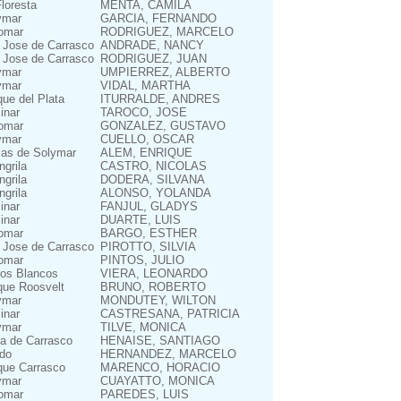
loresta
MENTA, CAMILA
ymar
GARCIA, FERNANDO
omar
RODRIGUEZ, MARCELO
 Jose de Carrasco
ANDRADE, NANCY
 Jose de Carrasco
RODRIGUEZ, JUAN
ymar
UMPIERREZ, ALBERTO
ymar
VIDAL, MARTHA
ue del Plata
ITURRALDE, ANDRES
inar
TAROCO, JOSE
omar
GONZALEZ, GUSTAVO
ymar
CUELLO, OSCAR
as de Solymar
ALEM, ENRIQUE
grila
CASTRO, NICOLAS
grila
DODERA, SILVANA
grila
ALONSO, YOLANDA
inar
FANJUL, GLADYS
inar
DUARTE, LUIS
omar
BARGO, ESTHER
 Jose de Carrasco
PIROTTO, SILVIA
omar
PINTOS, JULIO
ros Blancos
VIERA, LEONARDO
que Roosvelt
BRUNO, ROBERTO
ymar
MONDUTEY, WILTON
inar
CASTRESANA, PATRICIA
ymar
TILVE, MONICA
ra de Carrasco
HENAISE, SANTIAGO
do
HERNANDEZ, MARCELO
que Carrasco
MARENCO, HORACIO
ymar
CUAYATTO, MONICA
omar
PAREDES, LUIS