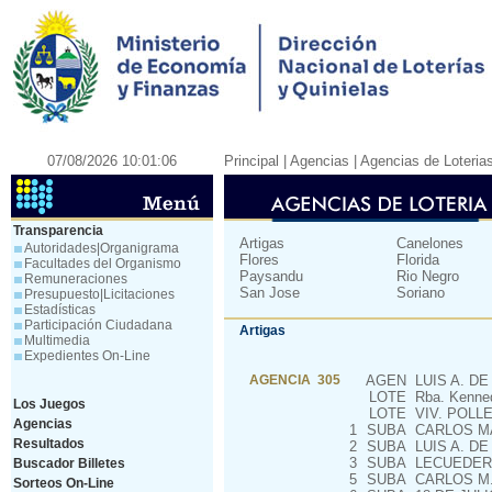
07/08/2026 10:01:06
Principal
| Agencias |
Agencias de Loteria
Transparencia
Artigas
Canelones
Autoridades|Organigrama
Flores
Florida
Facultades del Organismo
Paysandu
Rio Negro
Remuneraciones
San Jose
Soriano
Presupuesto|Licitaciones
Estadísticas
Participación Ciudadana
Artigas
Multimedia
Expedientes On-Line
AGENCIA 305
AGEN
LUIS A. DE
LOTE
Rba. Kenned
Los Juegos
LOTE
VIV. POLLE
Agencias
1
SUBA
CARLOS MA
Resultados
2
SUBA
LUIS A. DE
3
SUBA
LECUEDER 
Buscador Billetes
5
SUBA
CARLOS M.
Sorteos On-Line