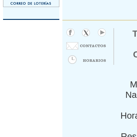
M
Nac
Hora
Res