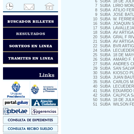
6
SUBA
18 DE JULI
7
SUBA
LIRIO MOR
8
SUBA
ATILIO FER
9
SUBA
JOSE BATL
10
SUBA
W. FERREIR
16
SUBA
JOAQUIN S
17
SUBA
LAVALLEJA
18
SUBA
AV ARTIGA
20
SUBA
GRAL F RIV
21
SUBA
AV ARTIGA
22
SUBA
BVR ARTIG
24
SUBA
LECUEDER 
25
SUBA
18 DE MAY
26
SUBA
AMARO F. 
27
SUBA
ANDRES CH
29
SUBA
SAN SALVA
30
SUBA
KIOSCO PL
33
SUBA
JUAN BAUTI
35
SUBA
CARLOS M.
40
SUBA
LECUEDER 
41
SUBA
EDUARDO R
42
SUBA
CALPICA S/
50
SUBA
18 DE JULI
51
SUBA
WILSON FER