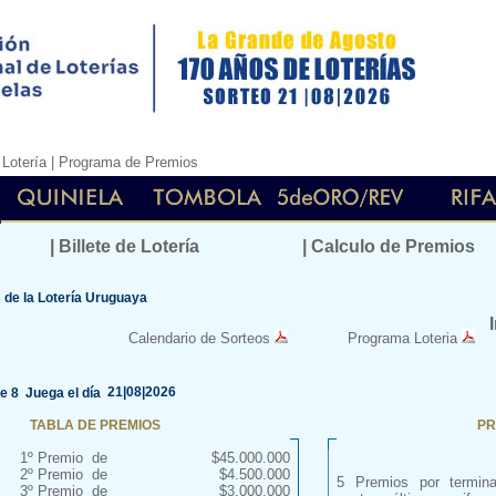
|
Lotería
|
Programa de Premios
| Billete de Lotería
| Calculo de Premios
de la Lotería Uruguaya
Calendario de Sorteos
Programa Loteria
21|08|2026
ie 8 Juega el día
TABLA DE PREMIOS
PR
1º Premio de
$45.000.000
2º Premio de
$4.500.000
5 Premios por termin
3º Premio de
$3.000.000