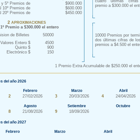
cuatro últimas cifra
º y 5º Premios de
$900.000
premio a $300.000 el ent
al 10º Premios de
$600.000
al 20º Premios de
$450.000
2
APROXIMACIONES
 1º Premio a $300.000 el entero
sion de Billetes
50000
10000 Premios por termi
dos últimas cifras de lo
Valores Entero $
4500
premios a $4.500 el ente
Quinto $
900
Electrónico $
150
1 Premio Extra Acumulable de $250.000 el ent
s del año 2026
Febrero
Marzo
Abril
2
27/02/2026
3
20/03/2026
4
24/04/2026
Agosto
Setiembre
Octubre
8
21/08/2026
9
18/09/2026
s del año 2027
Febrero
Marzo
Abril