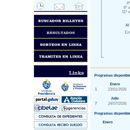
4
6º 
11º 
Al
Emi
Programas disponible
Enero
1
23/01/2026
Julio
7
24/07/2026
Programas disponible
Enero